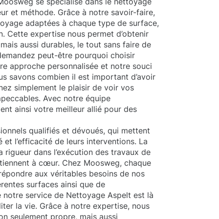
 Moosweg se spécialise dans le nettoyage
eur et méthode. Grâce à notre savoir-faire,
ttoyage adaptées à chaque type de surface,
n. Cette expertise nous permet d’obtenir
mais aussi durables, le tout sans faire de
demandez peut-être pourquoi choisir
tre approche personnalisée et notre souci
ous savons combien il est important d’avoir
nez simplement le plaisir de voir vos
impeccables. Avec notre équipe
t ainsi votre meilleur allié pour des
onnels qualifiés et dévoués, qui mettent
 et l’efficacité de leurs interventions. La
 rigueur dans l’exécution des travaux de
s tiennent à cœur. Chez Moosweg, chaque
répondre aux véritables besoins de nos
férentes surfaces ainsi que de
e notre service de Nettoyage Aspelt est là
ter la vie. Grâce à notre expertise, nous
non seulement propre, mais aussi