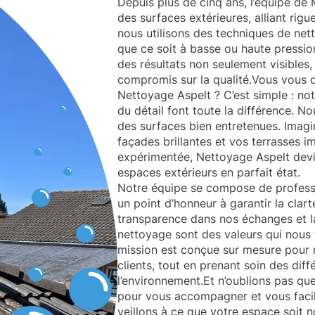
Depuis plus de cinq ans, l’équipe de
des surfaces extérieures, alliant rigu
nous utilisons des techniques de ne
que ce soit à basse ou haute pressio
des résultats non seulement visibles, 
compromis sur la qualité.Vous vous 
Nettoyage Aspelt ? C’est simple : no
du détail font toute la différence. N
des surfaces bien entretenues. Imagi
façades brillantes et vos terrasses 
expérimentée, Nettoyage Aspelt devien
espaces extérieurs en parfait état.
Notre équipe se compose de professi
un point d’honneur à garantir la clarté
transparence dans nos échanges et la
nettoyage sont des valeurs qui nou
mission est conçue sur mesure pour 
clients, tout en prenant soin des dif
l’environnement.Et n’oublions pas qu
pour vous accompagner et vous facili
veillons à ce que votre espace soit 