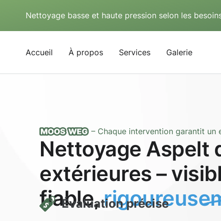
Nettoyage basse et haute pression selon les besoins
Accueil
À propos
Services
Galerie
– Chaque intervention garantit un e
Nettoyage Aspelt 
extérieures – visi
fiable,
rigoureusem
Évaluation précise