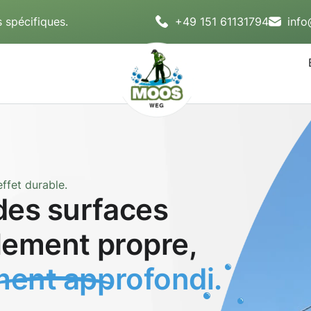
 spécifiques.
+49 151 61131794
inf
ffet durable.
des surfaces
blement propre,
ent approfondi.