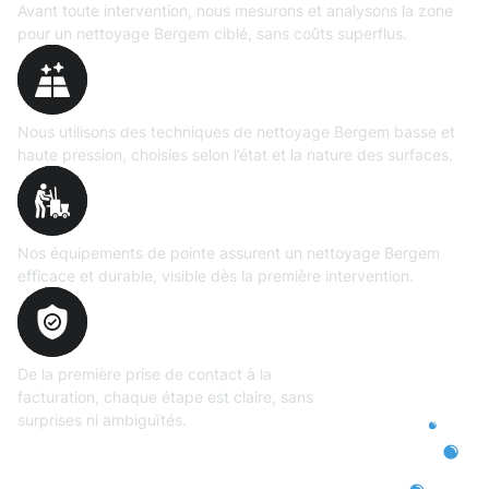
Avant toute intervention, nous mesurons et analysons la zone
pour un nettoyage Bergem ciblé, sans coûts superflus.
Technologies maîtrisées
Nous utilisons des techniques de nettoyage Bergem basse et
haute pression, choisies selon l’état et la nature des surfaces.
Matériel
professionnel
Nos équipements de pointe assurent un nettoyage Bergem
efficace et durable, visible dès la première intervention.
Transparence
totale
De la première prise de contact à la
facturation, chaque étape est claire, sans
surprises ni ambiguïtés.