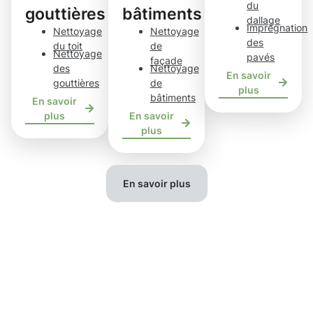
du
gouttières
bâtiments
dallage
Imprégnation
Nettoyage
Nettoyage
des
du toit
de
Nettoyage
pavés
façade
des
Nettoyage
En savoir
gouttières
de
plus
bâtiments
En savoir
plus
En savoir
plus
En savoir plus