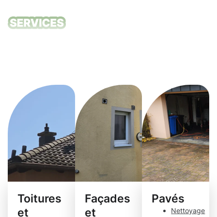
Nos services
de nettoyage
Bergem
Toitures
Façades
Pavés
et
et
Nettoyage