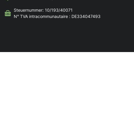
Steuernummer: 10/193/40071
N° TVA intracommunautaire : DE334047493