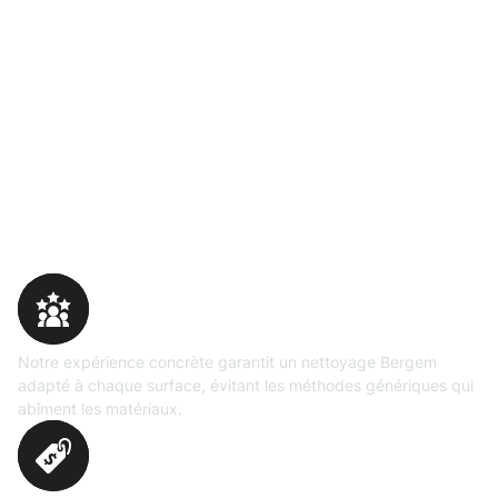
Pourquoi choisir Moosweg
Expertise
prouvée
Notre expérience concrète garantit un nettoyage Bergem
adapté à chaque surface, évitant les méthodes génériques qui
abîment les matériaux.
Évaluation
précise