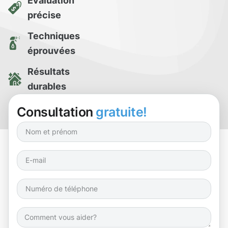
Évaluation
précise
Techniques
éprouvées
Résultats
durables
Essai de
Consultation
gratuite!
nettoyage gratuit