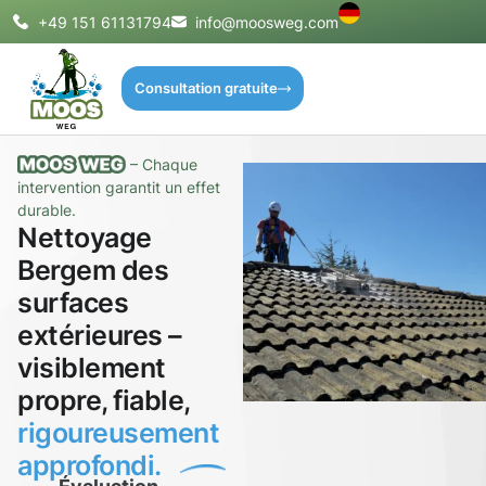
+49 151 61131794
info@moosweg.com
Consultation gratuite
– Chaque
intervention garantit un effet
durable.
Nettoyage
Bergem des
surfaces
extérieures –
visiblement
propre, fiable,
rigoureusement
approfondi.