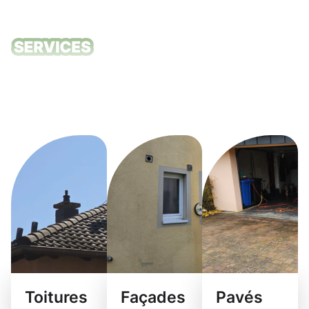
Nos services
de nettoyage
Bridel
Toitures
Façades
Pavés