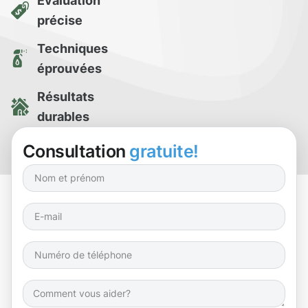
Évaluation
précise
Techniques
éprouvées
Résultats
durables
Essai de
Consultation
gratuite!
nettoyage gratuit