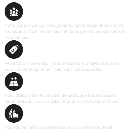
Expertise
prouvée
Notre expérience concrète garantit un nettoyage Bridel adapté
à chaque surface, évitant les méthodes génériques qui abîment
les matériaux.
Évaluation
précise
Avant toute intervention, nous mesurons et analysons la zone
pour un nettoyage Bridel ciblé, sans coûts superflus.
Technologies maîtrisées
Nous utilisons des techniques de nettoyage Bridel basse et
haute pression, choisies selon l’état et la nature des surfaces.
Matériel
professionnel
Nos équipements de pointe assurent un nettoyage Bridel