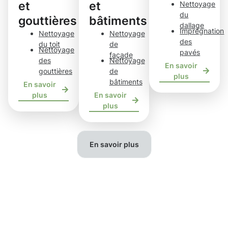
et
et
Nettoyage
du
gouttières
bâtiments
dallage
Imprégnation
Nettoyage
Nettoyage
des
du toit
de
Nettoyage
pavés
façade
des
Nettoyage
En savoir
gouttières
de
plus
bâtiments
En savoir
plus
En savoir
plus
En savoir plus