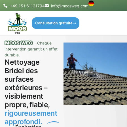
+49 151 61131794
info@moosweg.com
Consultation gratuite
– Chaque
intervention garantit un effet
durable.
Nettoyage
Bridel des
surfaces
extérieures –
visiblement
propre, fiable,
rigoureusement
approfondi.