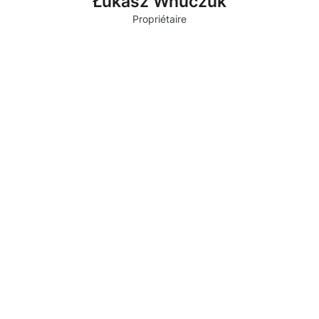
Łukasz Wnuczuk
Propriétaire
Pourquoi choisir Moosweg