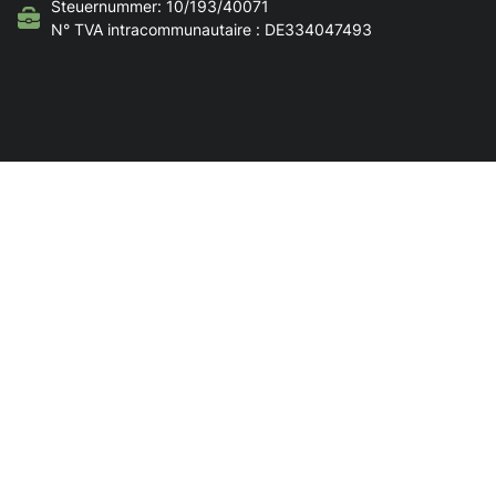
Steuernummer: 10/193/40071
N° TVA intracommunautaire : DE334047493