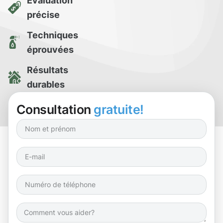
Évaluation
précise
Techniques
éprouvées
Résultats
durables
Essai de
Consultation
gratuite!
nettoyage gratuit