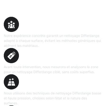
Pourquoi choisir Moosweg
Expertise
prouvée
Notre expérience concrète garantit un nettoyage Differdange
adapté à chaque surface, évitant les méthodes génériques qui
abîment les matériaux.
Évaluation
précise
Avant toute intervention, nous mesurons et analysons la zone
pour un nettoyage Differdange ciblé, sans coûts superflus.
Technologies maîtrisées
Nous utilisons des techniques de nettoyage Differdange basse
et haute pression, choisies selon l’état et la nature des
surfaces.