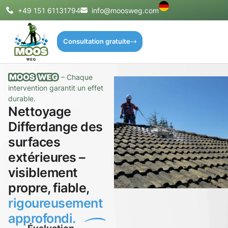
+49 151 61131794
info@moosweg.com
Consultation gratuite
– Chaque
intervention garantit un effet
durable.
Nettoyage
Differdange des
surfaces
extérieures –
visiblement
propre, fiable,
rigoureusement
approfondi.