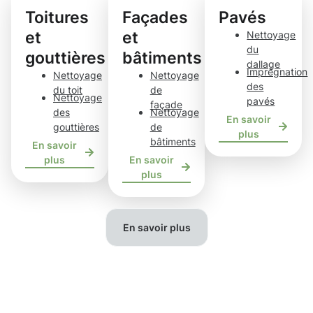
Toitures
Façades
Pavés
et
et
Nettoyage
du
gouttières
bâtiments
dallage
Imprégnation
Nettoyage
Nettoyage
des
du toit
de
Nettoyage
pavés
façade
des
Nettoyage
En savoir
gouttières
de
plus
bâtiments
En savoir
plus
En savoir
plus
En savoir plus