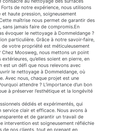
e consacre au nettoyage des surfaces
 Forts de notre expérience, nous utilisons
 et haute pression, soigneusement
Cette maîtrise nous permet de garantir des
es, sans jamais faire de compromis.En
as évoquer le nettoyage à Dommeldange ?
ion particulière. Grâce à notre savoir-faire,
 de votre propriété est méticuleusement
e ? Chez Moosweg, nous mettons un point
extérieures, qu’elles soient en pierre, en
n est un défi que nous relevons avec
ouvrir le nettoyage à Dommeldange, où
ce. Avec nous, chaque projet est une
 Pourquoi attendre ? L’importance d’un bon
bue à préserver l’esthétique et la longévité
sionnels dédiés et expérimentés, qui
n service clair et efficace. Nous avons à
nsparente et de garantir un travail de
 intervention est soigneusement réfléchie
s de nos clients, tout en prenant en