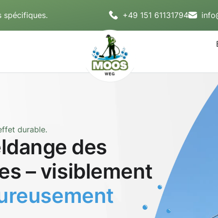
 spécifiques.
+49 151 61131794
inf
ffet durable.
ldange des
es – visiblement
oureusement