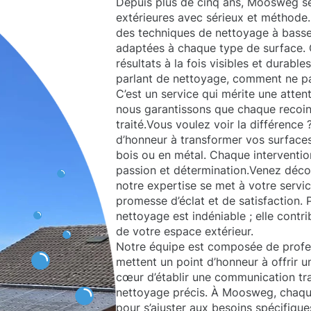
Depuis plus de cinq ans, Moosweg s
extérieures avec sérieux et méthode.
des techniques de nettoyage à basse
adaptées à chaque type de surface. 
résultats à la fois visibles et durabl
parlant de nettoyage, comment ne p
C’est un service qui mérite une attent
nous garantissons que chaque recoin
traité.Vous voulez voir la différenc
d’honneur à transformer vos surfaces 
bois ou en métal. Chaque interventio
passion et détermination.Venez déc
notre expertise se met à votre servi
promesse d’éclat et de satisfaction.
nettoyage est indéniable ; elle contri
de votre espace extérieur.
Notre équipe est composée de profes
mettent un point d’honneur à offrir u
cœur d’établir une communication tra
nettoyage précis. À Moosweg, chaque
pour s’ajuster aux besoins spécifique