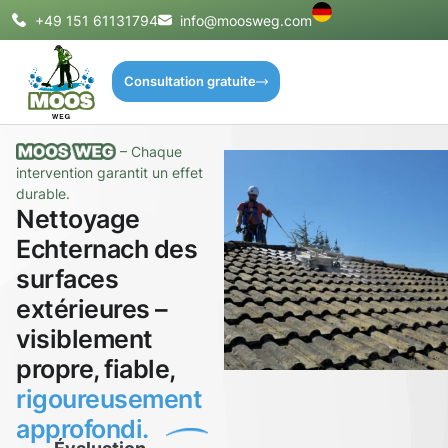
+49 151 61131794
info@moosweg.com
Consultation gratuite
– Chaque
intervention garantit un effet
durable.
Nettoyage
Echternach des
surfaces
extérieures –
visiblement
propre, fiable,
rigoureusement
approfondi.