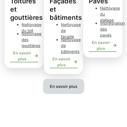
Toitures
Façades
Pavés
et
et
Nettoyage
du
gouttières
bâtiments
dallage
Imprégnation
Nettoyage
Nettoyage
des
du toit
de
Nettoyage
pavés
façade
des
Nettoyage
En savoir
gouttières
de
plus
bâtiments
En savoir
plus
En savoir
plus
En savoir plus