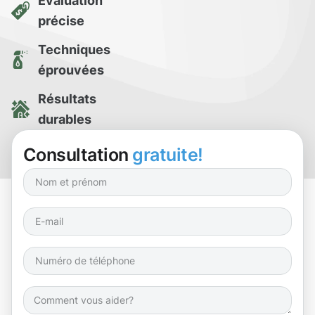
Évaluation
précise
Techniques
éprouvées
Résultats
durables
Essai de
Consultation
gratuite!
nettoyage gratuit