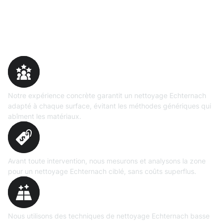
Pourquoi choisir Moosweg
Expertise
prouvée
Notre expérience concrète garantit un nettoyage Echternach
adapté à chaque surface, évitant les méthodes génériques qui
abîment les matériaux.
Évaluation
précise
Avant toute intervention, nous mesurons et analysons la zone
pour un nettoyage Echternach ciblé, sans coûts superflus.
Technologies maîtrisées
Nous utilisons des techniques de nettoyage Echternach basse