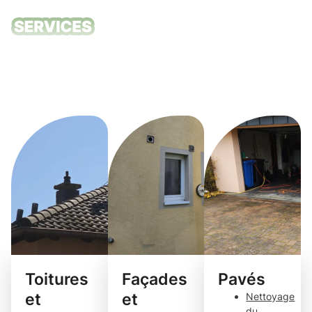
Nos services
de nettoyage
Eich
Toitures
Façades
Pavés
et
et
Nettoyage
du