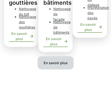
gouttières
bâtiments
dallage
Imprégnation
Nettoyage
Nettoyage
des
du toit
de
Nettoyage
pavés
façade
des
Nettoyage
En savoir
gouttières
de
plus
bâtiments
En savoir
plus
En savoir
plus
En savoir plus