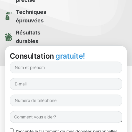
Techniques
éprouvées
Résultats
durables
Essai de
Consultation
gratuite!
nettoyage gratuit
J’accepte le traitement de mes données personnelles