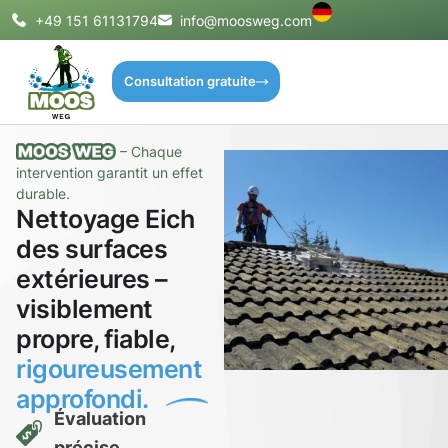
+49 151 61131794
info@moosweg.com
Consultation gratuite
– Chaque
intervention garantit un effet
durable.
Nettoyage Eich
des surfaces
extérieures –
visiblement
propre, fiable,
rigoureusement
approfondi.
Évaluation
précise