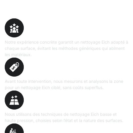
Pourquoi choisir Moosweg
Expertise
prouvée
Notre expérience concrète garantit un nettoyage Eich adapté à
chaque surface, évitant les méthodes génériques qui abîment
les matériaux.
Évaluation
précise
Avant toute intervention, nous mesurons et analysons la zone
pour un nettoyage Eich ciblé, sans coûts superflus.
Technologies maîtrisées
Nous utilisons des techniques de nettoyage Eich basse et
haute pression, choisies selon l’état et la nature des surfaces.
Matériel