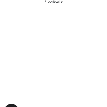
Propriétaire
Pourquoi choisir Moosweg