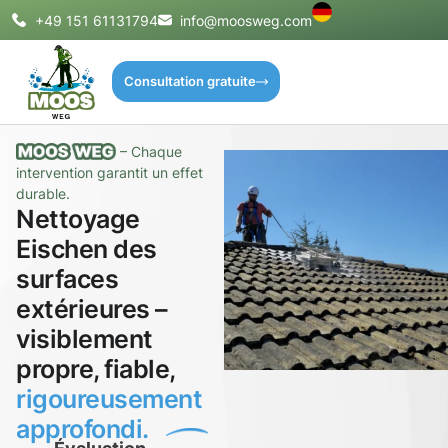
+49 151 61131794
info@moosweg.com
Consultation gratuite
– Chaque
intervention garantit un effet
durable.
Nettoyage
Eischen des
surfaces
extérieures –
visiblement
propre, fiable,
rigoureusement
approfondi.