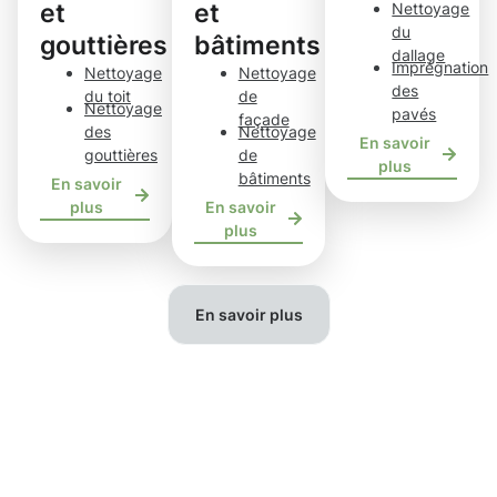
et
et
Nettoyage
du
gouttières
bâtiments
dallage
Imprégnation
Nettoyage
Nettoyage
des
du toit
de
Nettoyage
pavés
façade
des
Nettoyage
En savoir
gouttières
de
plus
bâtiments
En savoir
plus
En savoir
plus
En savoir plus