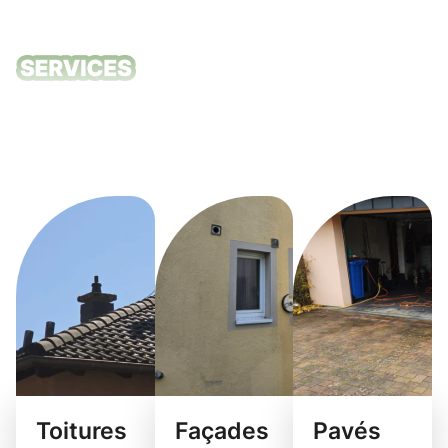
Nos services
de nettoyage
Eischen
Toitures
Façades
Pavés