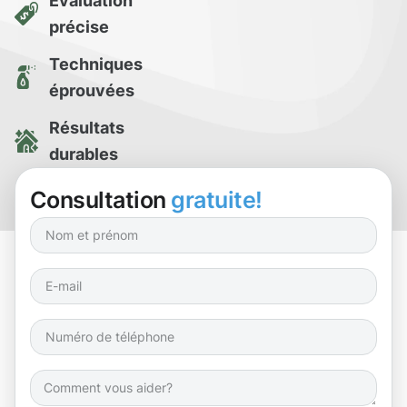
Évaluation
précise
Techniques
éprouvées
Résultats
durables
Essai de
Consultation
gratuite!
nettoyage gratuit