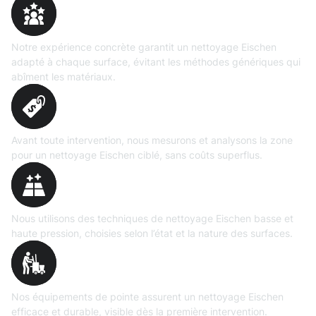
Expertise
prouvée
Notre expérience concrète garantit un nettoyage Eischen
adapté à chaque surface, évitant les méthodes génériques qui
abîment les matériaux.
Évaluation
précise
Avant toute intervention, nous mesurons et analysons la zone
pour un nettoyage Eischen ciblé, sans coûts superflus.
Technologies maîtrisées
Nous utilisons des techniques de nettoyage Eischen basse et
haute pression, choisies selon l’état et la nature des surfaces.
Matériel
professionnel
Nos équipements de pointe assurent un nettoyage Eischen
efficace et durable, visible dès la première intervention.