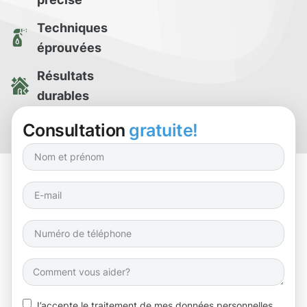
Techniques
éprouvées
Résultats
durables
Essai de
Consultation
gratuite!
nettoyage gratuit
J’accepte le traitement de mes données personnelles