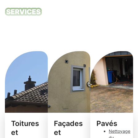
Nos services
de nettoyage
Gare
Toitures
Façades
Pavés
et
et
Nettoyage
du