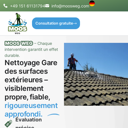
+49 151 61131794
info@moosweg.com
Consultation gratuite
– Chaque
intervention garantit un effet
durable.
Nettoyage Gare
des surfaces
extérieures –
visiblement
propre, fiable,
rigoureusement
approfondi.
Évaluation
précise