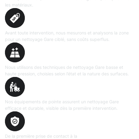
les matériaux.
Évaluation
précise
Avant toute intervention, nous mesurons et analysons la zone
pour un nettoyage Gare ciblé, sans coûts superflus.
Technologies maîtrisées
Nous utilisons des techniques de nettoyage Gare basse et
haute pression, choisies selon l’état et la nature des surfaces.
Matériel
professionnel
Nos équipements de pointe assurent un nettoyage Gare
efficace et durable, visible dès la première intervention.
Transparence
totale
De la première prise de contact à la