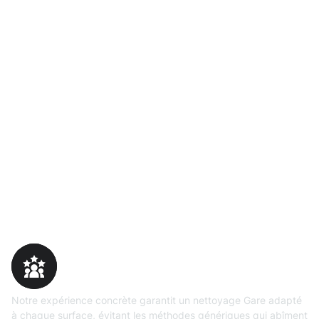
Pourquoi choisir Moosweg
Expertise
prouvée
Notre expérience concrète garantit un nettoyage Gare adapté
à chaque surface, évitant les méthodes génériques qui abîment