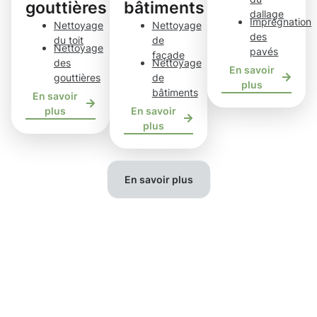
gouttières
bâtiments
dallage
Imprégnation
Nettoyage
Nettoyage
des
du toit
de
Nettoyage
pavés
façade
des
Nettoyage
En savoir
gouttières
de
plus
bâtiments
En savoir
plus
En savoir
plus
En savoir plus