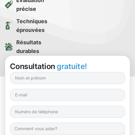
Évaluation
précise
Techniques
éprouvées
Résultats
durables
Essai de
Consultation
gratuite!
nettoyage gratuit