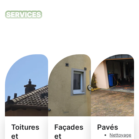
Nos services
de nettoyage
Gonderange
Toitures
Façades
Pavés
et
et
Nettoyage