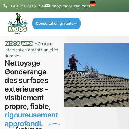
+49 151 61131794
info@moosweg.com
Consultation gratuite
– Chaque
intervention garantit un effet
durable.
Nettoyage
Gonderange
des surfaces
extérieures –
visiblement
propre, fiable,
rigoureusement
approfondi.