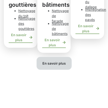
du
gouttières
bâtiments
dallage
Imprégnation
Nettoyage
Nettoyage
des
du toit
de
Nettoyage
pavés
façade
des
Nettoyage
En savoir
gouttières
de
plus
bâtiments
En savoir
plus
En savoir
plus
En savoir plus