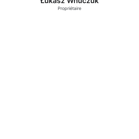
Łukasz Wnuczuk
Propriétaire
Pourquoi choisir Moosweg