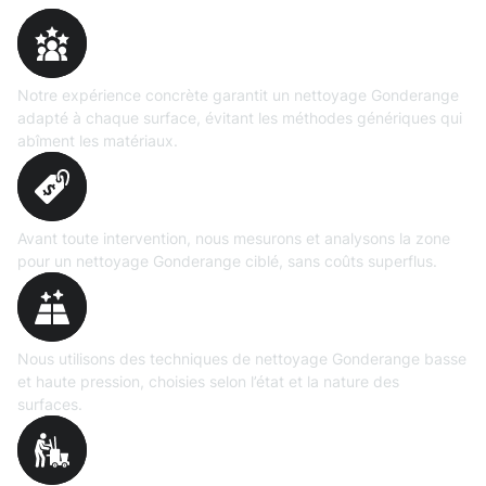
Expertise
prouvée
Notre expérience concrète garantit un nettoyage Gonderange
adapté à chaque surface, évitant les méthodes génériques qui
abîment les matériaux.
Évaluation
précise
Avant toute intervention, nous mesurons et analysons la zone
pour un nettoyage Gonderange ciblé, sans coûts superflus.
Technologies maîtrisées
Nous utilisons des techniques de nettoyage Gonderange basse
et haute pression, choisies selon l’état et la nature des
surfaces.
Matériel
professionnel