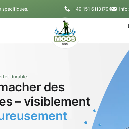
 spécifiques.
+49 151 61131794
inf
ffet durable.
macher des
es – visiblement
oureusement