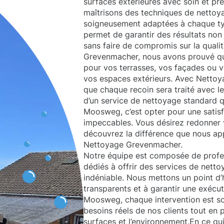
surfaces extérieures avec soin et pr
maîtrisons des techniques de nettoya
soigneusement adaptées à chaque ty
permet de garantir des résultats non 
sans faire de compromis sur la quali
Grevenmacher, nous avons prouvé qu
pour vos terrasses, vos façades ou v
vos espaces extérieurs. Avec Netto
que chaque recoin sera traité avec l
d’un service de nettoyage standard q
Moosweg, c’est opter pour une satisf
impeccables. Vous désirez redonner v
découvrez la différence que nous app
Nettoyage Grevenmacher.
Notre équipe est composée de profes
dédiés à offrir des services de netto
indéniable. Nous mettons un point d’
transparents et à garantir une exécu
Moosweg, chaque intervention est so
besoins réels de nos clients tout en 
surfaces et l’environnement.En ce q