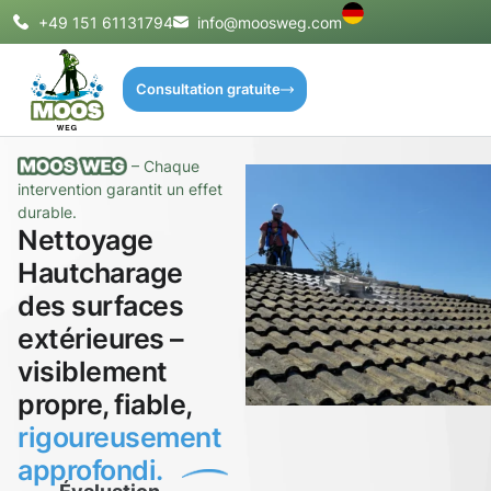
+49 151 61131794
info@moosweg.com
Consultation gratuite
– Chaque
intervention garantit un effet
durable.
Nettoyage
Hautcharage
des surfaces
extérieures –
visiblement
propre, fiable,
rigoureusement
approfondi.