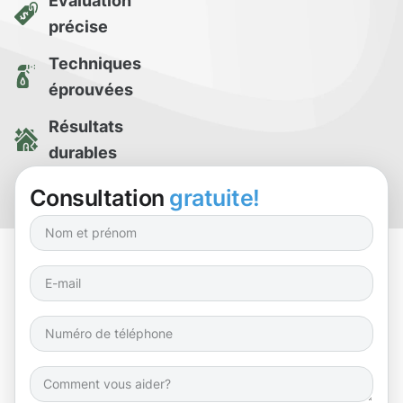
Évaluation
précise
Techniques
éprouvées
Résultats
durables
Essai de
Consultation
gratuite!
nettoyage gratuit