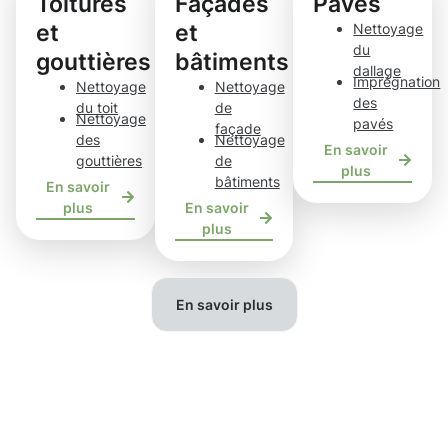
Toitures
Façades
Pavés
et
et
Nettoyage
du
gouttières
bâtiments
dallage
Imprégnation
Nettoyage
Nettoyage
des
du toit
de
Nettoyage
pavés
façade
des
Nettoyage
En savoir
gouttières
de
plus
bâtiments
En savoir
plus
En savoir
plus
En savoir plus