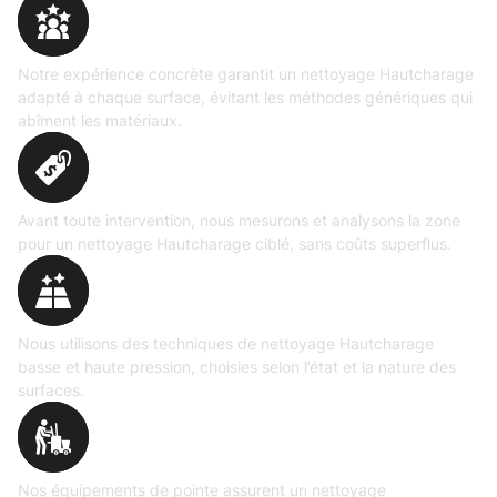
Expertise
prouvée
Notre expérience concrète garantit un nettoyage Hautcharage
adapté à chaque surface, évitant les méthodes génériques qui
abîment les matériaux.
Évaluation
précise
Avant toute intervention, nous mesurons et analysons la zone
pour un nettoyage Hautcharage ciblé, sans coûts superflus.
Technologies maîtrisées
Nous utilisons des techniques de nettoyage Hautcharage
basse et haute pression, choisies selon l’état et la nature des
surfaces.
Matériel
professionnel
Nos équipements de pointe assurent un nettoyage