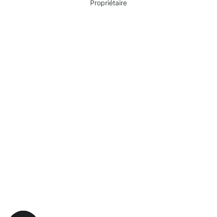
Propriétaire
Pourquoi choisir Moosweg