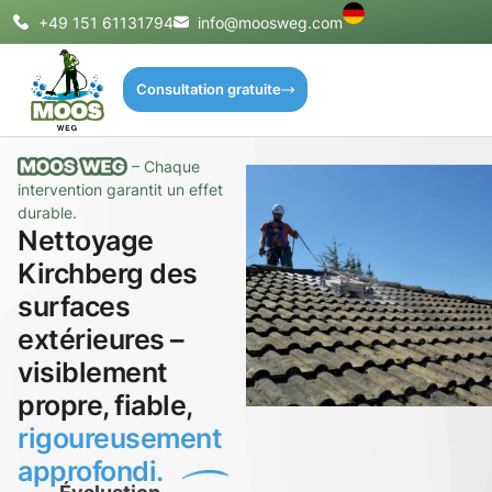
+49 151 61131794
info@moosweg.com
Consultation gratuite
– Chaque
intervention garantit un effet
durable.
Nettoyage
Kirchberg des
surfaces
extérieures –
visiblement
propre, fiable,
rigoureusement
approfondi.