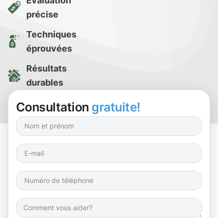
Évaluation
précise
Techniques
éprouvées
Résultats
durables
Essai de
Consultation
gratuite!
nettoyage gratuit