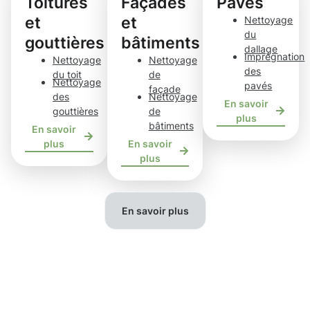
Toitures
Façades
Pavés
et
et
Nettoyage
du
gouttières
bâtiments
dallage
Imprégnation
Nettoyage
Nettoyage
des
du toit
de
Nettoyage
pavés
façade
des
Nettoyage
En savoir
gouttières
de
plus
bâtiments
En savoir
plus
En savoir
plus
En savoir plus