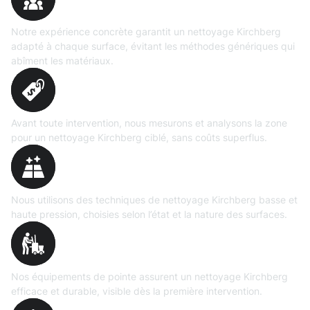
prouvée
Notre expérience concrète garantit un nettoyage Kirchberg
adapté à chaque surface, évitant les méthodes génériques qui
abîment les matériaux.
Évaluation
précise
Avant toute intervention, nous mesurons et analysons la zone
pour un nettoyage Kirchberg ciblé, sans coûts superflus.
Technologies maîtrisées
Nous utilisons des techniques de nettoyage Kirchberg basse et
haute pression, choisies selon l’état et la nature des surfaces.
Matériel
professionnel
Nos équipements de pointe assurent un nettoyage Kirchberg
efficace et durable, visible dès la première intervention.
Transparence