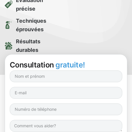
Évaluation
précise
Techniques
éprouvées
Résultats
durables
Essai de
Consultation
gratuite!
nettoyage gratuit