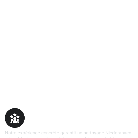
Pourquoi choisir Moosweg
Expertise
prouvée
Notre expérience concrète garantit un nettoyage Niederanven