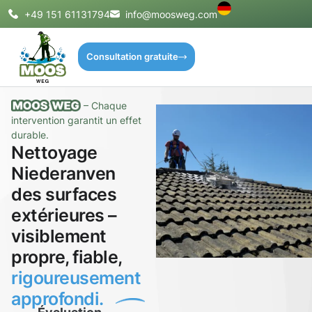
+49 151 61131794
info@moosweg.com
Consultation gratuite
– Chaque
intervention garantit un effet
durable.
Nettoyage
Niederanven
des surfaces
extérieures –
visiblement
propre, fiable,
rigoureusement
approfondi.