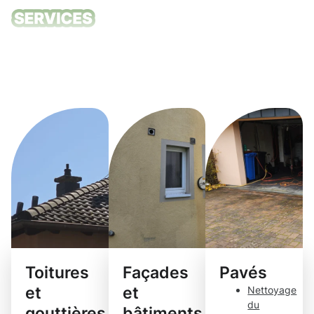
Nos services
de nettoyage
Niederanven
Toitures
Façades
Pavés
et
et
Nettoyage
du
gouttières
bâtiments