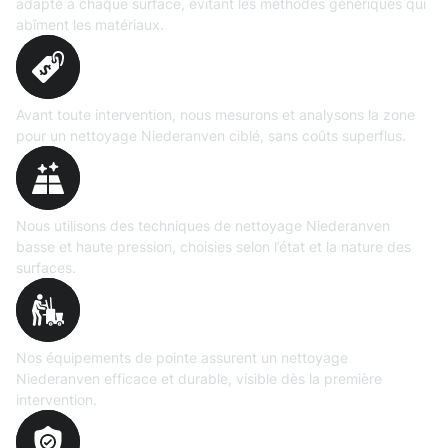
adapté à chaque surface, évitant les méthodes génériques qui
abîment les matériaux.
Évaluation
précise
Avant toute intervention, nous mesurons et analysons la zone
pour un nettoyage Niederanven ciblé, sans coûts superflus.
Technologies maîtrisées
Nous utilisons des techniques de nettoyage Niederanven
basse et haute pression, choisies selon l’état et la nature des
surfaces.
Matériel
professionnel
Nos équipements de pointe assurent un nettoyage
Niederanven efficace et durable, visible dès la première
intervention.
Transparence