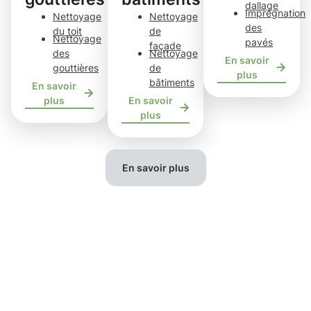
dallage
Imprégnation
Nettoyage
Nettoyage
des
du toit
de
Nettoyage
pavés
façade
des
Nettoyage
En savoir
gouttières
de
plus
bâtiments
En savoir
plus
En savoir
plus
En savoir plus