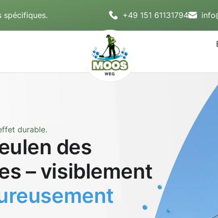
 spécifiques.
+49 151 61131794
inf
ffet durable.
eulen des
es – visiblement
oureusement