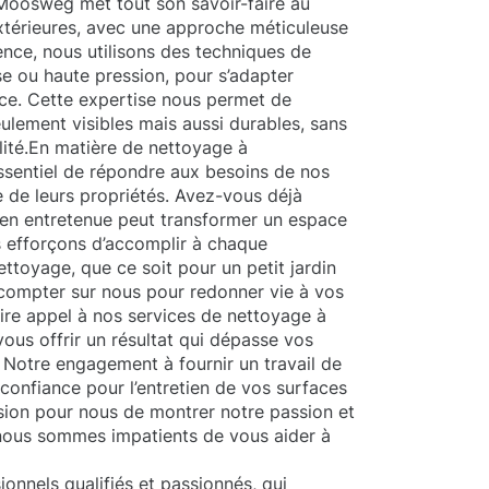
 Moosweg met tout son savoir-faire au
xtérieures, avec une approche méticuleuse
nce, nous utilisons des techniques de
se ou haute pression, pour s’adapter
ce. Cette expertise nous permet de
eulement visibles mais aussi durables, sans
lité.En matière de nettoyage à
essentiel de répondre aux besoins de nos
ue de leurs propriétés. Avez-vous déjà
ien entretenue peut transformer un espace
 efforçons d’accomplir à chaque
ettoyage, que ce soit pour un petit jardin
compter sur nous pour redonner vie à vos
aire appel à nos services de nettoyage à
us offrir un résultat qui dépasse vos
. Notre engagement à fournir un travail de
 confiance pour l’entretien de vos surfaces
asion pour nous de montrer notre passion et
 nous sommes impatients de vous aider à
nnels qualifiés et passionnés, qui