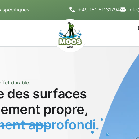
 spécifiques.
+49 151 61131794
inf
ffet durable.
 des surfaces
blement propre,
ent approfondi.