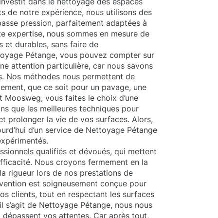
investit dans le nettoyage des espaces
ts de notre expérience, nous utilisons des
basse pression, parfaitement adaptées à
tte expertise, nous sommes en mesure de
es et durables, sans faire de
toyage Pétange, vous pouvez compter sur
ne attention particulière, car nous savons
és. Nos méthodes nous permettent de
acement, que ce soit pour un pavage, une
t Moosweg, vous faites le choix d’une
sons que les meilleures techniques pour
t prolonger la vie de vos surfaces. Alors,
ourd’hui d’un service de Nettoyage Pétange
 expérimentés.
sionnels qualifiés et dévoués, qui mettent
 efficacité. Nous croyons fermement en la
a rigueur lors de nos prestations de
vention est soigneusement conçue pour
s clients, tout en respectant les surfaces
 il s’agit de Nettoyage Pétange, nous nous
i dépassent vos attentes. Car après tout,