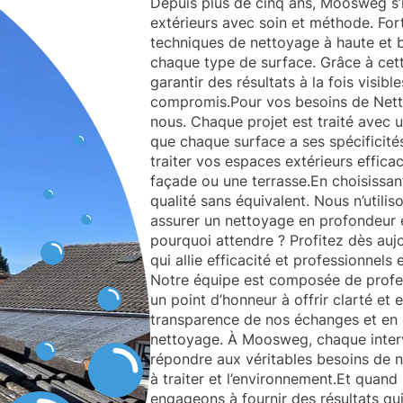
Depuis plus de cinq ans, Moosweg s’
extérieurs avec soin et méthode. For
techniques de nettoyage à haute et 
chaque type de surface. Grâce à ce
garantir des résultats à la fois visibl
compromis.Pour vos besoins de Net
nous. Chaque projet est traité avec u
que chaque surface a ses spécificit
traiter vos espaces extérieurs effic
façade ou une terrasse.En choisissan
qualité sans équivalent. Nous n’utili
assurer un nettoyage en profondeur e
pourquoi attendre ? Profitez dès auj
qui allie efficacité et professionnels
Notre équipe est composée de profes
un point d’honneur à offrir clarté et
transparence de nos échanges et en l
nettoyage. À Moosweg, chaque inter
répondre aux véritables besoins de no
à traiter et l’environnement.Et quand
engageons à fournir des résultats qu