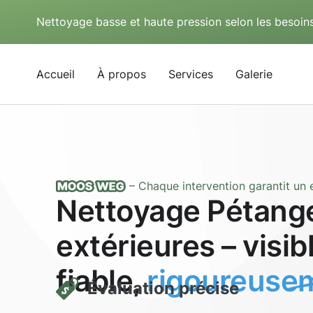
Nettoyage basse et haute pression selon les besoins
Accueil
À propos
Services
Galerie
– Chaque intervention garantit un e
Nettoyage Pétange
extérieures – visi
fiable,
rigoureusem
Évaluation précise