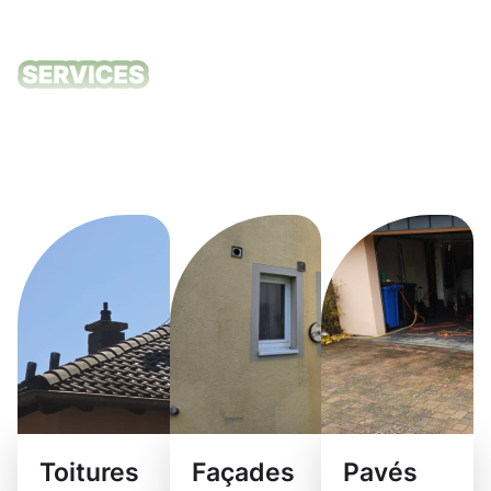
Nos services
de nettoyage
Rodange
Toitures
Façades
Pavés