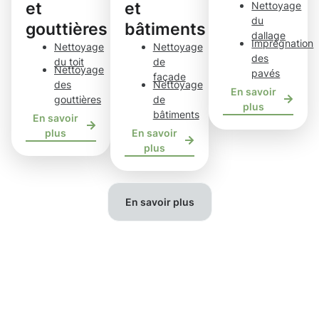
et
et
Nettoyage
du
gouttières
bâtiments
dallage
Imprégnation
Nettoyage
Nettoyage
des
du toit
de
Nettoyage
pavés
façade
des
Nettoyage
En savoir
gouttières
de
plus
bâtiments
En savoir
plus
En savoir
plus
En savoir plus