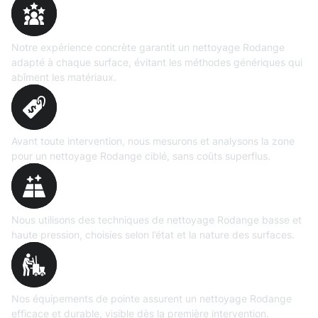
Expertise
prouvée
Notre expérience concrète garantit un nettoyage Rodange
adapté à chaque surface, évitant les méthodes génériques qui
abîment les matériaux.
Évaluation
précise
Avant toute intervention, nous mesurons et analysons la zone
pour un nettoyage Rodange ciblé, sans coûts superflus.
Technologies maîtrisées
Nous utilisons des techniques de nettoyage Rodange basse et
haute pression, choisies selon l’état et la nature des surfaces.
Matériel
professionnel
Nos équipements de pointe assurent un nettoyage Rodange
efficace et durable, visible dès la première intervention.