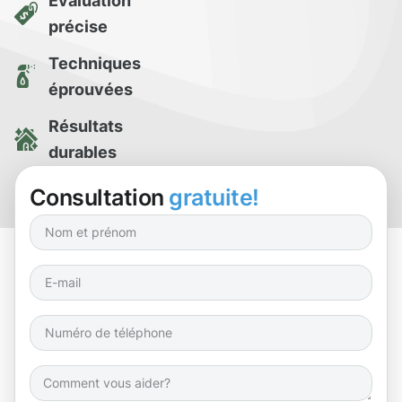
Évaluation
précise
Techniques
éprouvées
Résultats
durables
Essai de
Consultation
gratuite!
nettoyage gratuit