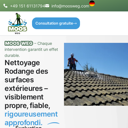
+49 151 61131794
info@moosweg.com
Consultation gratuite
– Chaque
intervention garantit un effet
durable.
Nettoyage
Rodange des
surfaces
extérieures –
visiblement
propre, fiable,
rigoureusement
approfondi.