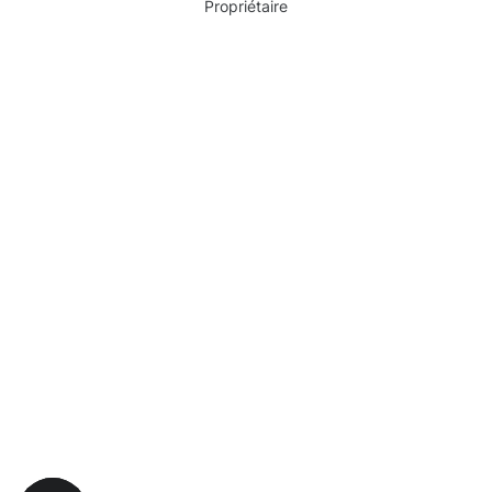
Propriétaire
Pourquoi choisir Moosweg