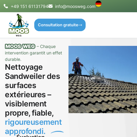
+49 151 61131794
info@moosweg.com
Consultation gratuite
– Chaque
intervention garantit un effet
durable.
Nettoyage
Sandweiler des
surfaces
extérieures –
visiblement
propre, fiable,
rigoureusement
approfondi.