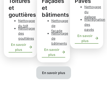
Toitures
Façades
Pavés
et
et
Nettoyage
du
gouttières
bâtiments
dallage
Imprégnation
Nettoyage
Nettoyage
des
du toit
de
Nettoyage
pavés
façade
des
Nettoyage
En savoir
gouttières
de
plus
bâtiments
En savoir
plus
En savoir
plus
En savoir plus