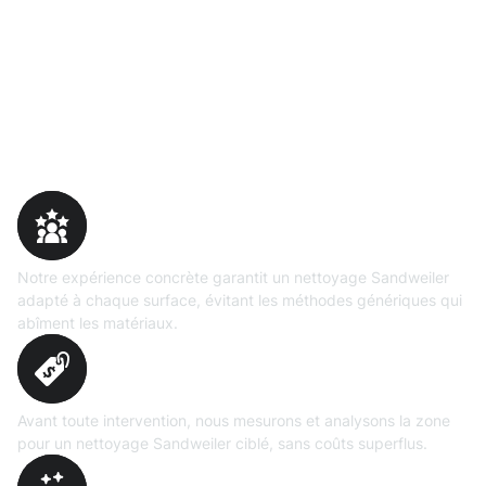
Pourquoi choisir Moosweg
Expertise
prouvée
Notre expérience concrète garantit un nettoyage Sandweiler
adapté à chaque surface, évitant les méthodes génériques qui
abîment les matériaux.
Évaluation
précise
Avant toute intervention, nous mesurons et analysons la zone
pour un nettoyage Sandweiler ciblé, sans coûts superflus.
Technologies maîtrisées