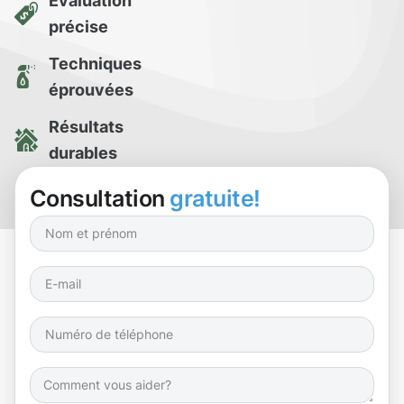
Évaluation
précise
Techniques
éprouvées
Résultats
durables
Essai de
Consultation
gratuite!
nettoyage gratuit