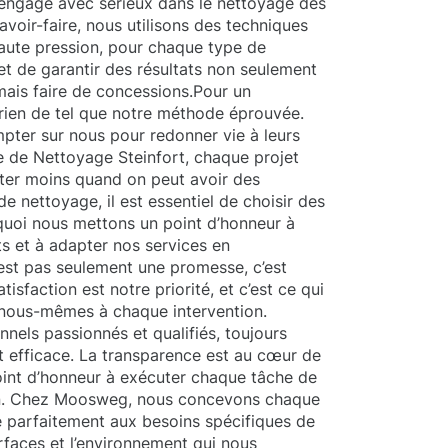
engage avec sérieux dans le nettoyage des
avoir-faire, nous utilisons des techniques
haute pression, pour chaque type de
t de garantir des résultats non seulement
amais faire de concessions.Pour un
 rien de tel que notre méthode éprouvée.
mpter sur nous pour redonner vie à leurs
e de Nettoyage Steinfort, chaque projet
pter moins quand on peut avoir des
e nettoyage, il est essentiel de choisir des
quoi nous mettons un point d’honneur à
s et à adapter nos services en
est pas seulement une promesse, c’est
sfaction est notre priorité, et c’est ce qui
 nous-mêmes à chaque intervention.
nels passionnés et qualifiés, toujours
et efficace. La transparence est au cœur de
int d’honneur à exécuter chaque tâche de
on. Chez Moosweg, nous concevons chaque
e parfaitement aux besoins spécifiques de
urfaces et l’environnement qui nous