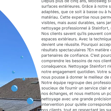
Depuis plus de cinq ans, Moosweg s’
surfaces extérieures. Grâce à notre s
adaptées, que ce soit à basse ou à 
matériau. Cette expertise nous perme
visibles, mais aussi durables, sans j
nettoyage professionnel à Steinfort,
Nos clients savent qu’ils peuvent co
espaces extérieurs. Avec la techniqu
devient une réussite. Pourquoi acce
résultats spectaculaires ?En matière d
partenaires de confiance. C’est pour
comprendre les besoins de nos client
conséquence. Nettoyage Steinfort n’
notre engagement quotidien. Votre sati
nous pousse à donner le meilleur de
Notre équipe regroupe des profession
soucieux de fournir un service clair 
nos échanges, et nous mettons un po
nettoyage avec une grande précisi
intervention pour qu’elle correspond
nos clients, tout en respectant les s