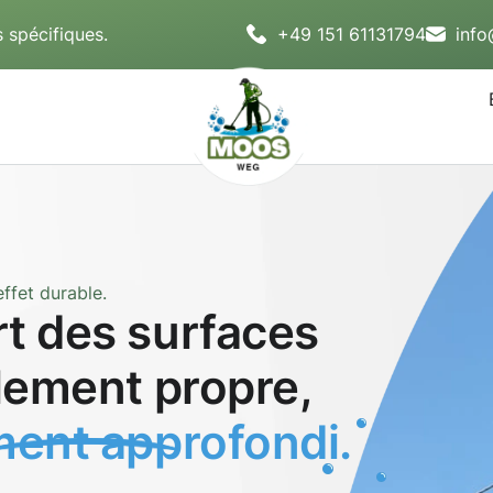
 spécifiques.
+49 151 61131794
inf
ffet durable.
rt des surfaces
blement propre,
ent approfondi.