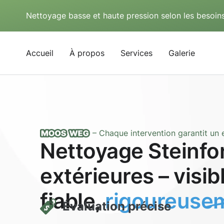
Nettoyage basse et haute pression selon les besoins
Accueil
À propos
Services
Galerie
– Chaque intervention garantit un e
Nettoyage Steinfo
extérieures – visi
fiable,
rigoureusem
Évaluation précise