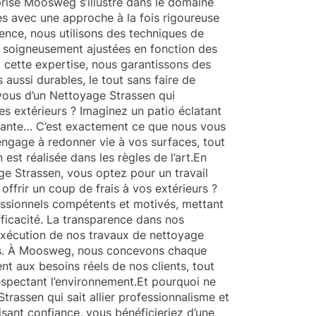
prise Moosweg s’illustre dans le domaine
s avec une approche à la fois rigoureuse
ence, nous utilisons des techniques de
, soigneusement ajustées en fonction des
à cette expertise, nous garantissons des
 aussi durables, le tout sans faire de
vous d’un Nettoyage Strassen qui
 extérieurs ? Imaginez un patio éclatant
sante… C’est exactement ce que nous vous
ngage à redonner vie à vos surfaces, tout
est réalisée dans les règles de l’art.En
ge Strassen, vous optez pour un travail
 offrir un coup de frais à vos extérieurs ?
ssionnels compétents et motivés, mettant
efficacité. La transparence dans nos
exécution de nos travaux de nettoyage
ns. À Moosweg, nous concevons chaque
ent aux besoins réels de nos clients, tout
espectant l’environnement.Et pourquoi ne
trassen qui sait allier professionnalisme et
sant confiance, vous bénéficieriez d’une