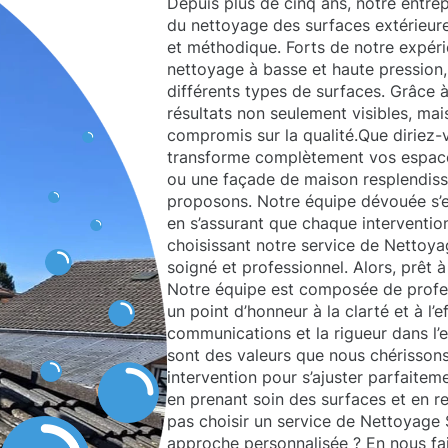
Depuis plus de cinq ans, notre entre
du nettoyage des surfaces extérieure
et méthodique. Forts de notre expéri
nettoyage à basse et haute pression
différents types de surfaces. Grâce 
résultats non seulement visibles, mais
compromis sur la qualité.Que diriez-
transforme complètement vos espaces
ou une façade de maison resplendis
proposons. Notre équipe dévouée s’e
en s’assurant que chaque intervention 
choisissant notre service de Nettoya
soigné et professionnel. Alors, prêt à
Notre équipe est composée de profe
un point d’honneur à la clarté et à l’
communications et la rigueur dans l’
sont des valeurs que nous chérisso
intervention pour s’ajuster parfaitem
en prenant soin des surfaces et en r
pas choisir un service de Nettoyage S
approche personnalisée ? En nous fai