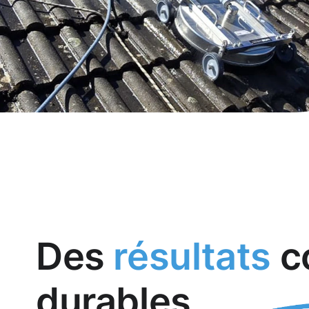
Des
résultats
c
durables