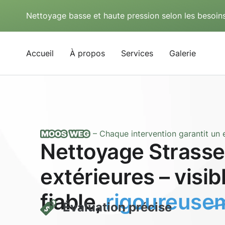
Nettoyage basse et haute pression selon les besoins
Accueil
À propos
Services
Galerie
– Chaque intervention garantit un e
Nettoyage Strasse
extérieures – visi
fiable,
rigoureusem
Évaluation précise