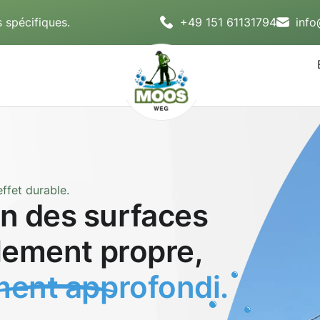
 spécifiques.
+49 151 61131794
inf
ffet durable.
n des surfaces
blement propre,
ent approfondi.