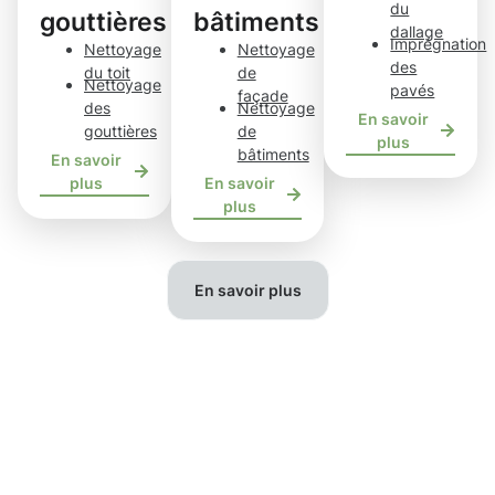
du
gouttières
bâtiments
dallage
Imprégnation
Nettoyage
Nettoyage
des
du toit
de
Nettoyage
pavés
façade
des
Nettoyage
En savoir
gouttières
de
plus
bâtiments
En savoir
plus
En savoir
plus
En savoir plus