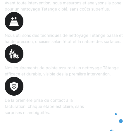
Avant toute intervention, nous mesurons et analysons la zone
pour un nettoyage Tétange ciblé, sans coûts superflus.
Technologies maîtrisées
Nous utilisons des techniques de nettoyage Tétange basse et
haute pression, choisies selon l’état et la nature des surfaces.
Matériel
professionnel
Nos équipements de pointe assurent un nettoyage Tétange
efficace et durable, visible dès la première intervention.
Transparence
totale
De la première prise de contact à la
facturation, chaque étape est claire, sans
surprises ni ambiguïtés.