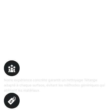
Pourquoi choisir Moosweg
Expertise
prouvée
Notre expérience concrète garantit un nettoyage Tétange
adapté à chaque surface, évitant les méthodes génériques qui
abîment les matériaux.
Évaluation
précise