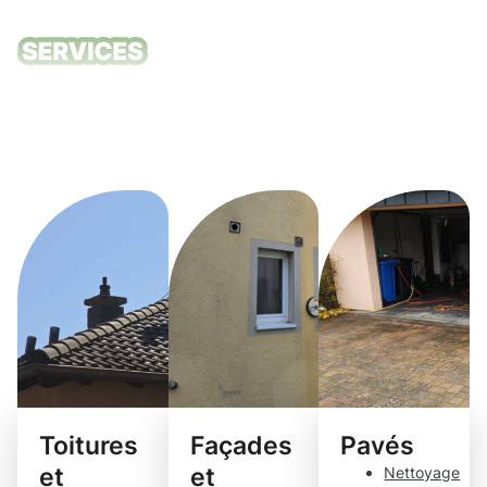
Nos services
de nettoyage
Tétange
Toitures
Façades
Pavés
et
et
Nettoyage