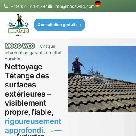
+49 151 61131794
info@moosweg.com
Consultation gratuite
– Chaque
intervention garantit un effet
durable.
Nettoyage
Tétange des
surfaces
extérieures –
visiblement
propre, fiable,
rigoureusement
approfondi.