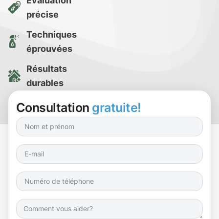
Évaluation
précise
Techniques
éprouvées
Résultats
durables
Essai de
Consultation
gratuite!
nettoyage gratuit