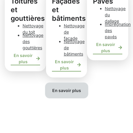
Toitures
Façades
Pavés
et
et
Nettoyage
du
gouttières
bâtiments
dallage
Imprégnation
Nettoyage
Nettoyage
des
du toit
de
Nettoyage
pavés
façade
des
Nettoyage
En savoir
gouttières
de
plus
bâtiments
En savoir
plus
En savoir
plus
En savoir plus