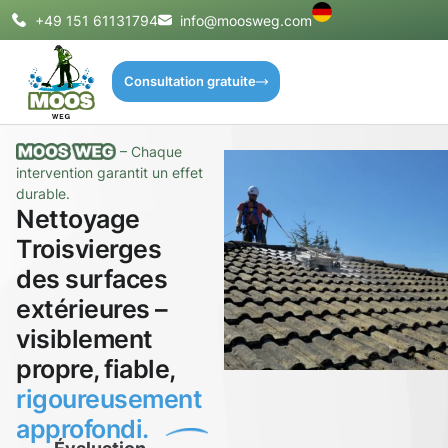
+49 151 61131794
info@moosweg.com
Consultation gratuite
– Chaque
intervention garantit un effet
durable.
Nettoyage
Troisvierges
des surfaces
extérieures –
visiblement
propre, fiable,
rigoureusement
approfondi.