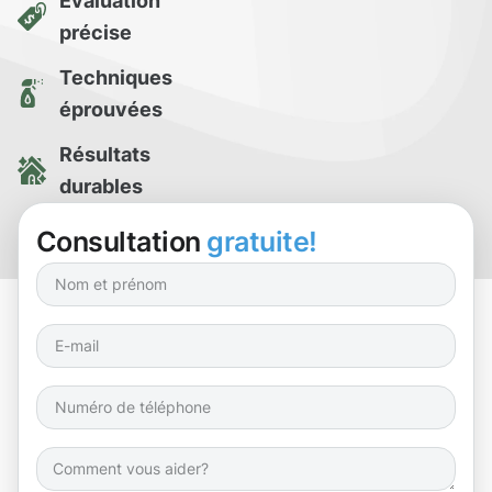
Évaluation
précise
Techniques
éprouvées
Résultats
durables
Essai de
Consultation
gratuite!
nettoyage gratuit