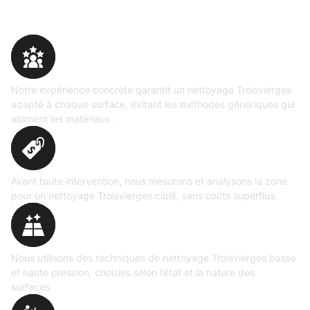
Pourquoi choisir Moosweg
Expertise
prouvée
Notre expérience concrète garantit un nettoyage Troisvierges
adapté à chaque surface, évitant les méthodes génériques qui
abîment les matériaux.
Évaluation
précise
Avant toute intervention, nous mesurons et analysons la zone
pour un nettoyage Troisvierges ciblé, sans coûts superflus.
Technologies maîtrisées
Nous utilisons des techniques de nettoyage Troisvierges basse
et haute pression, choisies selon l’état et la nature des
surfaces.
Matériel