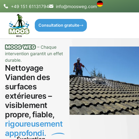
+49 151 61131794
info@moosweg.com
Consultation gratuite
– Chaque
intervention garantit un effet
durable.
Nettoyage
Vianden des
surfaces
extérieures –
visiblement
propre, fiable,
rigoureusement
approfondi.