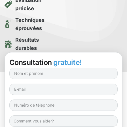
Évaluation
précise
Techniques
éprouvées
Résultats
durables
Essai de
Consultation
gratuite!
nettoyage gratuit