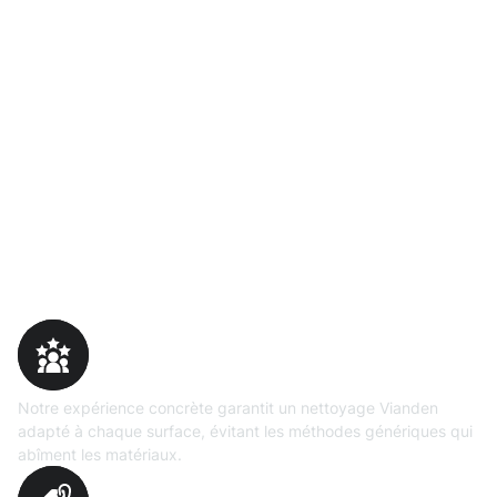
Pourquoi choisir Moosweg
Expertise
prouvée
Notre expérience concrète garantit un nettoyage Vianden
adapté à chaque surface, évitant les méthodes génériques qui
abîment les matériaux.
Évaluation