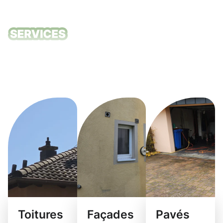
Nos services
de nettoyage
Vianden
Toitures
Façades
Pavés