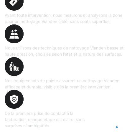
précise
Avant toute intervention, nous mesurons et analysons la zone
pour un nettoyage Vianden ciblé, sans coûts superflus.
Technologies maîtrisées
Nous utilisons des techniques de nettoyage Vianden basse et
haute pression, choisies selon l’état et la nature des surfaces.
Matériel
professionnel
Nos équipements de pointe assurent un nettoyage Vianden
efficace et durable, visible dès la première intervention.
Transparence
totale
De la première prise de contact à la
facturation, chaque étape est claire, sans
surprises ni ambiguïtés.