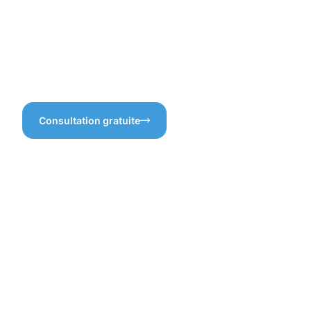
protection les rend non
seulement plus beaux, mais
aussi plus résistants face aux
éléments. Ne laissez pas le
temps dégrader votre
investissement !
Consultation gratuite
Bénéfices
d'une