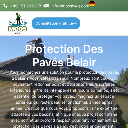
+49 151 61131794
info@moosweg.com
Consultation gratuite
Protection Des
Pavés Belair
Vous recherchez une solution pour la protection des pavés
à Belair ? Vous n’êtes pas seul ! Nombreux sont ceux qui
souhaitent redonner éclat et durabilité à leurs surfaces
extérieures. Entre les intempéries et l’usure du temps, il est
essentiel de protéger vos pavés. Imaginez un espace
extérieur qui reste beau et fonctionnel, année après
année. C’est ce que nous vous proposons : une expertise
adaptée à vos besoins, afin que chaque projet soit mené
avec soin et un profond respect pour l’environnement. La
protection des pavés à Belair, c’est notre engagement !