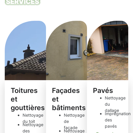
Nos services
de nettoyage
Toitures
Façades
Pavés
et
et
Nettoyage
du
gouttières
bâtiments
dallage
Imprégnation
Nettoyage
Nettoyage
des
du toit
de
Nettoyage
pavés
façade
des
Nettoyage