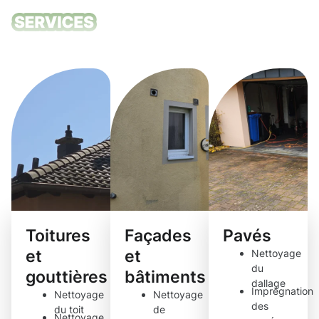
Nos services
de nettoyage
Toitures
Façades
Pavés
et
et
Nettoyage
du
gouttières
bâtiments
dallage
Imprégnation
Nettoyage
Nettoyage
des
du toit
de
Nettoyage