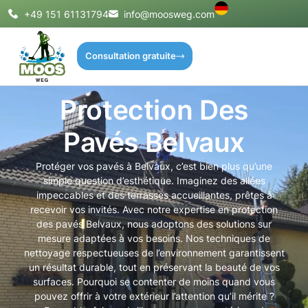
+49 151 61131794
info@moosweg.com
Consultation gratuite
Protection Des
Pavés Belvaux
Protéger vos pavés à Belvaux, c’est bien plus qu’une
simple question d’esthétique. Imaginez des allées
impeccables et des terrasses accueillantes, prêtes à
recevoir vos invités. Avec notre expertise en protection
des pavés Belvaux, nous adoptons des solutions sur
mesure adaptées à vos besoins. Nos techniques de
nettoyage respectueuses de l’environnement garantissent
un résultat durable, tout en préservant la beauté de vos
surfaces. Pourquoi se contenter de moins quand vous
pouvez offrir à votre extérieur l’attention qu’il mérite ?