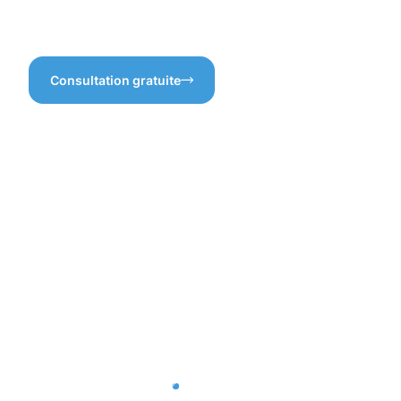
de longévité pour vos allées
toujours agréable.
et terrasses.
Consultation gratuite
Bénéfices
d'une
protection
professionn