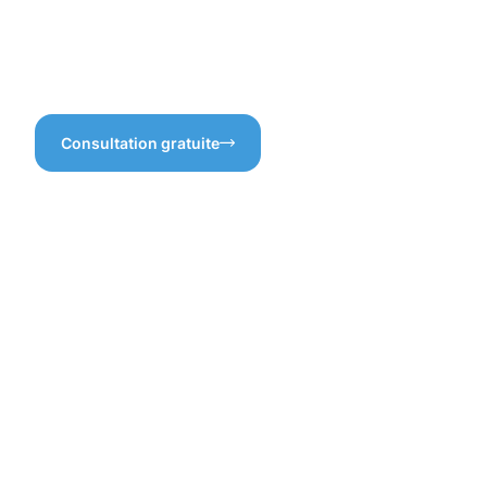
une mauvaise adhérence
alors qu’un bon entretien
initial fait toute la différence
?
Consultation gratuite
Bénéfices
d'une
protection