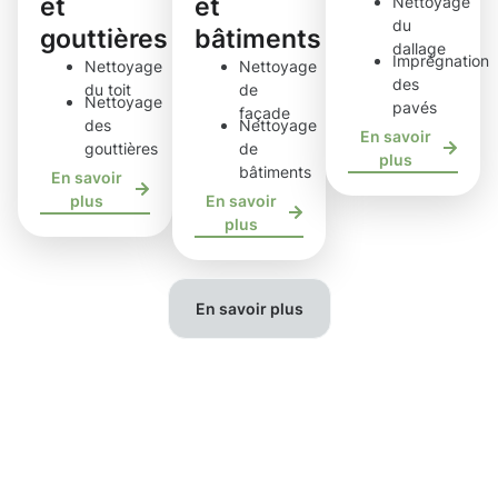
et
et
Nettoyage
du
gouttières
bâtiments
dallage
Imprégnation
Nettoyage
Nettoyage
des
du toit
de
Nettoyage
pavés
façade
des
Nettoyage
En savoir
gouttières
de
plus
bâtiments
En savoir
plus
En savoir
plus
En savoir plus