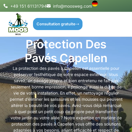
+49 151 61131794
info@moosweg.com
Consultation gratuite
Protection Des
Pavés Capellen
La protection des pavés à Capellen est essentielle pour
préserver l’esthétique de votre espace extérieur. Vous
savez, un pavage propre et bien entretenu ne fait pas
seulement bonne impression, il prolonge aussi la durée de
vie de votre installation. En effet, un nettoyage régulier
permet d’éliminer les salissures et les mousses qui peuvent
altérer la beauté de vos pavés. Avez-vous déjà remarqué
à quel point un petit coup de propre peut transformer
votre jardin ou votre allée ? Notre expertise en matière de
protection des pavés à Capellen vous offre des solutions
adaptées à vos besoins, alliant efficacité et respect de