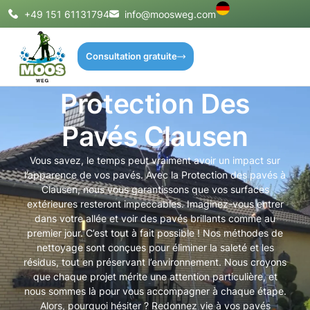
+49 151 61131794
info@moosweg.com
Consultation gratuite
Protection Des
Pavés Clausen
Vous savez, le temps peut vraiment avoir un impact sur
l’apparence de vos pavés. Avec la Protection des pavés à
Clausen, nous vous garantissons que vos surfaces
extérieures resteront impeccables. Imaginez-vous entrer
dans votre allée et voir des pavés brillants comme au
premier jour. C’est tout à fait possible ! Nos méthodes de
nettoyage sont conçues pour éliminer la saleté et les
résidus, tout en préservant l’environnement. Nous croyons
que chaque projet mérite une attention particulière, et
nous sommes là pour vous accompagner à chaque étape.
Alors, pourquoi hésiter ? Redonnez vie à vos pavés