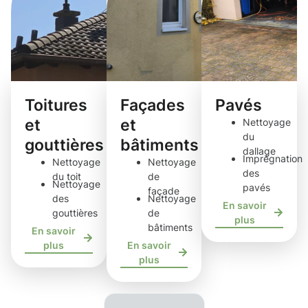
Toitures
Façades
Pavés
et
et
Nettoyage
du
gouttières
bâtiments
dallage
Imprégnation
Nettoyage
Nettoyage
des
du toit
de
Nettoyage
pavés
façade
des
Nettoyage
En savoir
gouttières
de
plus
bâtiments
En savoir
plus
En savoir
plus