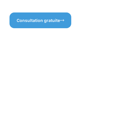
temps ?
pour longtemps.
Consultation gratuite
Les
bienfaits
d'une
protection