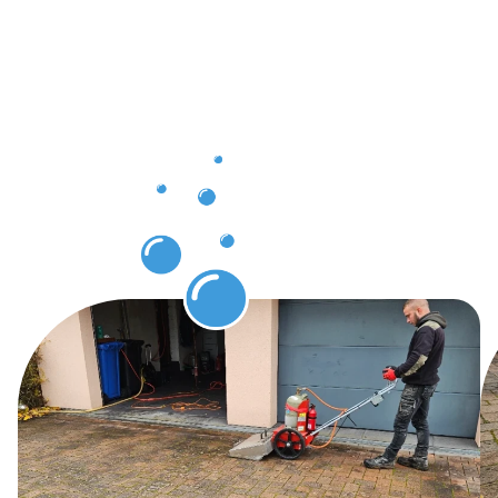
notre
expertise
en
Protection
des pavés
Clausen