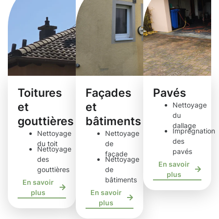
Toitures
Façades
Pavés
et
et
Nettoyage
du
gouttières
bâtiments
dallage
Imprégnation
Nettoyage
Nettoyage
des
du toit
de
Nettoyage
pavés
façade
des
Nettoyage
En savoir
gouttières
de
plus
bâtiments
En savoir
plus
En savoir
plus