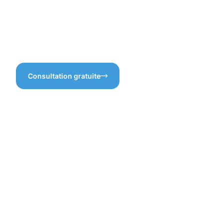
Differdange, nous savons
pavés à Differdange est
que chaque détail compte
donc un choix judicieux pour
pour garantir la longévité de
préserver l’esthétique et la
vos pavés.
fonctionnalité de vos
espaces extérieurs.
Consultation gratuite
Bénéfices
d'une