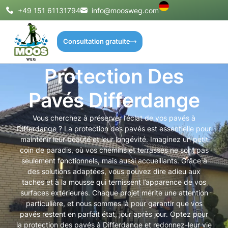
+49 151 61131794
info@moosweg.com
Consultation gratuite
Protection Des
Pavés Differdange
Vous cherchez à préserver l’éclat de vos pavés à
Differdange ? La protection des pavés est essentielle pour
maintenir leur beauté et leur longévité. Imaginez un petit
coin de paradis, où vos chemins et terrasses ne sont pas
seulement fonctionnels, mais aussi accueillants. Grâce à
des solutions adaptées, vous pouvez dire adieu aux
taches et à la mousse qui ternissent l’apparence de vos
surfaces extérieures. Chaque projet mérite une attention
particulière, et nous sommes là pour garantir que vos
pavés restent en parfait état, jour après jour. Optez pour
la protection des pavés à Differdange et redonnez-leur vie