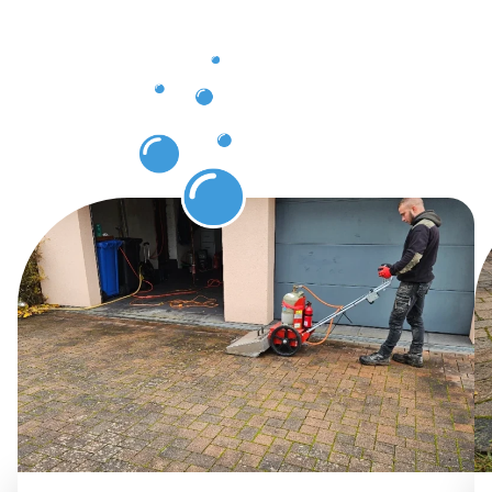
Protection
des pavés
à
Differdange