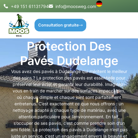
+49 151 61131794
info@moosweg.com
Consultation gratuite
Protection Des
Pavés Dudelange
Vous avez des pavés à Dudelange qui méritent le meilleur
des soins ? La protection des pavés est essentielle pour
préserver leur éclat et garantir leur durabilité. Imaginez-
vous en train de marcher sur des surfaces impeccables,
où chaque dimple et chaque joint sont parfaitement
entretenus. C’est exactement ce que nous offrons : un
nettoyage adapté à chaque type de matériau, avec une
attention particulière pour l’environnement. En fait,
s’occuper de ses pavés, c’est comme prendre soin d’un
ami fidèle. La protection des pavés à Dudelange n’est pas
juste un service, c’est un engagement envers la beauté et