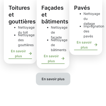
Toitures
Façades
Pavés
et
et
Nettoyage
du
gouttières
bâtiments
dallage
Imprégnation
Nettoyage
Nettoyage
des
du toit
de
Nettoyage
pavés
façade
des
Nettoyage
En savoir
gouttières
de
plus
bâtiments
En savoir
plus
En savoir
plus
En savoir plus