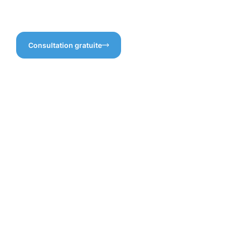
un bon nettoyage. Vous allez
pour garder vos espaces
voir la différence !
extérieurs impeccables!
Consultation gratuite
Bénéfices
d'une
protection
professionn