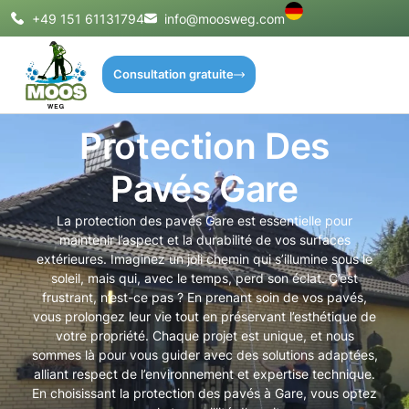
+49 151 61131794
info@moosweg.com
Consultation gratuite
Protection Des
Pavés Gare
La protection des pavés Gare est essentielle pour
maintenir l’aspect et la durabilité de vos surfaces
extérieures. Imaginez un joli chemin qui s’illumine sous le
soleil, mais qui, avec le temps, perd son éclat. C’est
frustrant, n’est-ce pas ? En prenant soin de vos pavés,
vous prolongez leur vie tout en préservant l’esthétique de
votre propriété. Chaque projet est unique, et nous
sommes là pour vous guider avec des solutions adaptées,
alliant respect de l’environnement et expertise technique.
En choisissant la protection des pavés à Gare, vous optez