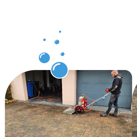
expertise
en
Protection
des pavés
Gare.