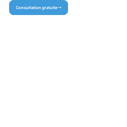
Consultation gratuite
Les
bénéfices
d'une
garantie
professionn