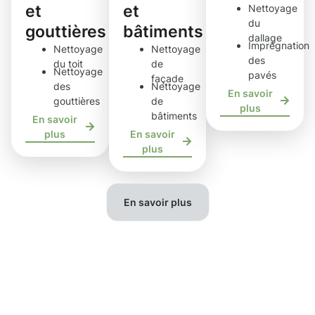
et
et
Nettoyage
du
gouttières
bâtiments
dallage
Imprégnation
Nettoyage
Nettoyage
des
du toit
de
Nettoyage
pavés
façade
des
Nettoyage
En savoir
gouttières
de
plus
bâtiments
En savoir
plus
En savoir
plus
En savoir plus