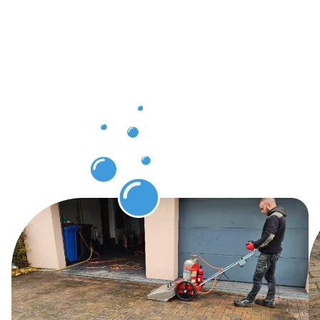
notre
expertise
en
Protection
des pavés
Itzig.