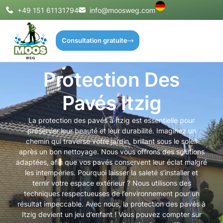
+49 151 61131794
info@moosweg.com
Consultation gratuite
Protection Des
Pavés Itzig
La protection des pavés à Itzig est essentielle pour
préserver leur beauté et leur durabilité. Imaginez un
chemin qui traverse votre jardin, brillant sous le soleil
après un bon nettoyage. Nous vous offrons des solutions
adaptées, afin que vos pavés conservent leur éclat malgré
les intempéries. Pourquoi laisser la saleté s’installer et
ternir votre espace extérieur ? Nous utilisons des
techniques respectueuses de l’environnement pour un
résultat impeccable. Avec nous, la protection des pavés à
Itzig devient un jeu d’enfant ! Vous pouvez compter sur