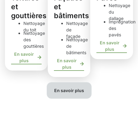
et
et
Nettoyage
du
gouttières
bâtiments
dallage
Imprégnation
Nettoyage
Nettoyage
des
du toit
de
Nettoyage
pavés
façade
des
Nettoyage
En savoir
gouttières
de
plus
bâtiments
En savoir
plus
En savoir
plus
En savoir plus