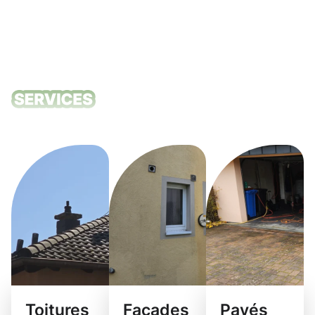
Nos services
de nettoyage
Toitures
Façades
Pavés