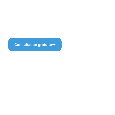
protection des pavés
dans un excellent état grâce
Kirchberg ne se limite pas à
à notre expertise en matière
un simple nettoyage, mais
de protection des pavés
s’inscrit dans une démarche
Kirchberg.
complète de préservation et
d’embellissement.
Consultation gratuite
Les
bénéfices