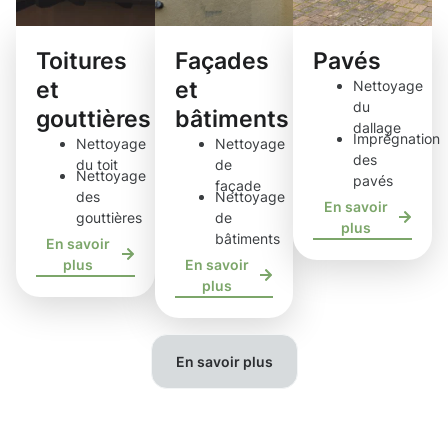
Toitures
Façades
Pavés
et
et
Nettoyage
du
gouttières
bâtiments
dallage
Imprégnation
Nettoyage
Nettoyage
des
du toit
de
Nettoyage
pavés
façade
des
Nettoyage
En savoir
gouttières
de
plus
bâtiments
En savoir
plus
En savoir
plus
En savoir plus