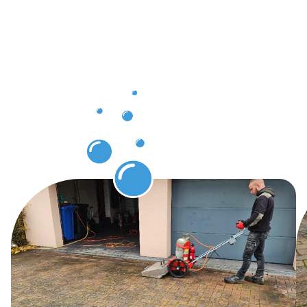
après
notre
action :
Protection
des pavés
Kirchberg.