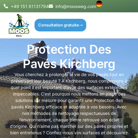
+49 151 61131794
info@moosweg.com
Consultation gratuite
Protection Des
Pavés Kirchberg
Vous cherchez à prolonger la vie de vos pavés tout en
préservant leur beauté ? À Kirchberg, nous comprenons à
quel point il est important d’avoir des surfaces extérieures
impeccables. C’est pourquoi nous mettons en place des
solutions sur mesure pour garantir une Protection des
pavés Kirchberg efficace et adaptée à vos besoins. Avec
nos méthodes de nettoyage respectueuses de
l’environnement, chaque pierre retrouve son éclat
d’origine. Qui n’aime pas marcher sur des pavés propres et
bien entretenus ? Confiez-nous vos surfaces et découvrez