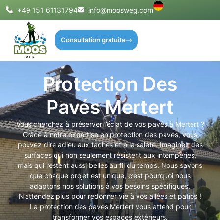
+49 151 61131794
info@moosweg.com
Consultation gratuite
Protection Des
Pavés Mertert
Vous cherchez à préserver l’éclat de vos pavés à Mertert ?
Grâce à notre expertise en protection des pavés, vous
pouvez dire adieu aux taches et à la saleté. Imaginez des
surfaces qui non seulement résistent aux intempéries,
mais qui restent aussi belles au fil du temps. Nous savons
que chaque projet est unique, c’est pourquoi nous
adaptons nos solutions à vos besoins spécifiques.
N’attendez plus pour redonner vie à vos allées et patios !
La protection des pavés Mertert vous attend pour
transformer vos espaces extérieurs.