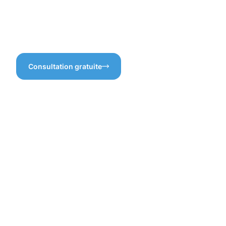
garantit que même face aux
aléas du temps, vos surfaces
restent impeccables et
faciles à entretenir.
Consultation gratuite
Bénéfices
d'une
protection