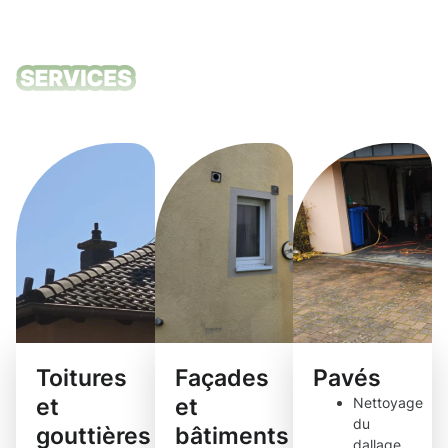
Nos services
de nettoyage
Toitures
Façades
Pavés
et
et
Nettoyage
du
gouttières
bâtiments
dallage