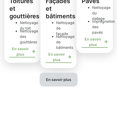
Toitures
Façades
Pavés
et
et
Nettoyage
du
gouttières
bâtiments
dallage
Imprégnation
Nettoyage
Nettoyage
des
du toit
de
Nettoyage
pavés
façade
des
Nettoyage
En savoir
gouttières
de
plus
bâtiments
En savoir
plus
En savoir
plus
En savoir plus