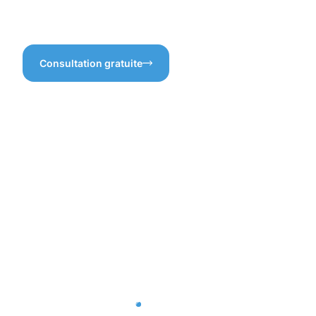
beauté et la durabilité de vos
pavés à Steinsel.
Consultation gratuite
Bénéfices
d'une
protection
professionn