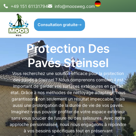
+49 151 61131794
info@moosweg.com
Consultation gratuite
Protection Des
Pavés Steinsel
Vous recherchez une solution efficace pour la protection
des pavés à Steinsel ? Nous comprenons combien il est
important de garder vos surfaces extérieures en parfait
état. Grâce à nos méthodes de nettoyage adaptées, nous
garantissons non seulement un résultat impeccable, mais
aussi une prolongation de la durée de vie de vos pavés.
Imaginez-vous pouvoir profiter de votre espace extérieur
sans vous soucier de l’usure ou des salissures. Avec notre
approche personnalisée, nous nous engageons à répondre
à vos besoins spécifiques tout en préservant