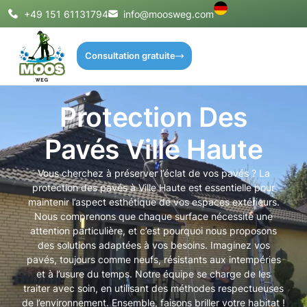
+49 151 61131794
info@moosweg.com
Consultation gratuite
Protection Des
Pavés Ville Haute
Vous cherchez à préserver l’éclat de vos pavés ? La
protection des pavés à Ville Haute est essentielle pour
maintenir l’aspect esthétique de vos espaces extérieurs.
Nous comprenons que chaque surface nécessite une
attention particulière, et c’est pourquoi nous proposons
des solutions adaptées à vos besoins. Imaginez vos
pavés, toujours comme neufs, résistants aux intempéries
et à l’usure du temps. Notre équipe se charge de les
traiter avec soin, en utilisant des méthodes respectueuses
de l’environnement. Ensemble, faisons briller votre habitat !