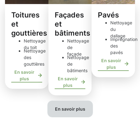
Toitures
Façades
Pavés
et
et
Nettoyage
du
gouttières
bâtiments
dallage
Imprégnation
Nettoyage
Nettoyage
des
du toit
de
Nettoyage
pavés
façade
des
Nettoyage
En savoir
gouttières
de
plus
bâtiments
En savoir
plus
En savoir
plus
En savoir plus