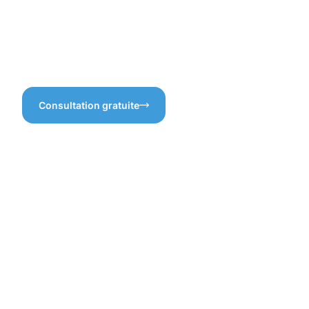
à chaque détail. Une bonne
esthétique et sa qualité.
préparation garantit que
notre travail dure dans le
temps, résistant aux aléas
climatiques et à l’usure.
Consultation gratuite
Les
bienfaits