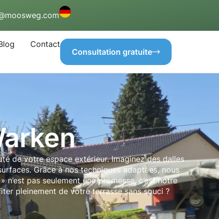
o@moosweg.com
Blog
Contact
Consultation gratuite
Warken
uté de votre espace extérieur. Imaginez des dalles
 surfaces. Grâce à nos techniques adaptées, nous
» n’est pas seulement une promesse, c’est notre
fiter pleinement de votre terrasse sans souci ?