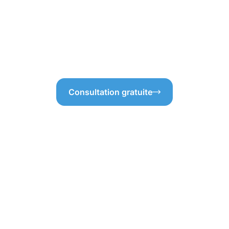
 permet au produit de
l’accrochage des salissures, 
durable. Un bon nettoyage,
cette protection, on limite 
 faut d’abord commencer avec
herbes, ce qui simplifie l’ent
concernées. Ainsi, choisir la
solution durable et efficace 
Consultation gratuite