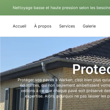
Nettoyage basse et haute pression selon les besoins
Accueil
À propos
Services
Galerie
Prote
Protéger vos pavés à Warken, c’est bien plus qu’u
éclatantes, qui non seulement embellissent votr
veillons à ce que chaque pavé soit préservé de
expertise. Alors, pourquoi ne pas laisser les 