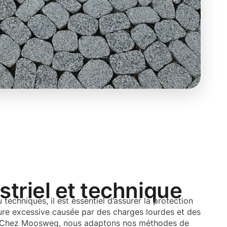
triel et technique
 techniques, il est essentiel d’assurer la protection
ure excessive causée par des charges lourdes et des
es. Chez Moosweg, nous adaptons nos méthodes de