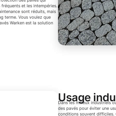
rotection des pavés qui
 fréquents et les intempéries.
intenance sont réduits, mais
ong terme. Vous voulez que
avés Warken est la solution
Usage indus
Dans les milieux industriels ou
des pavés pour éviter une us
conditions souvent difficil