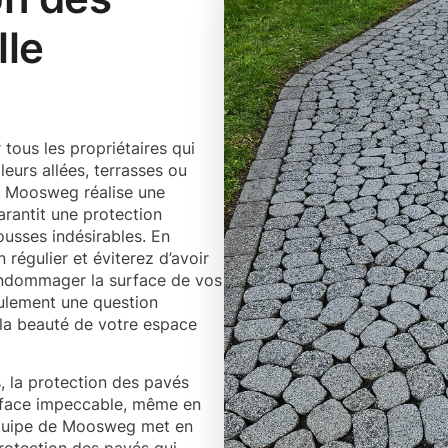
lle
tous les propriétaires qui
leurs allées, terrasses ou
de Moosweg réalise une
arantit une protection
ousses indésirables. En
n régulier et éviterez d’avoir
 endommager la surface de vos
ulement une question
r la beauté de votre espace
, la protection des pavés
urface impeccable, même en
’équipe de Moosweg met en