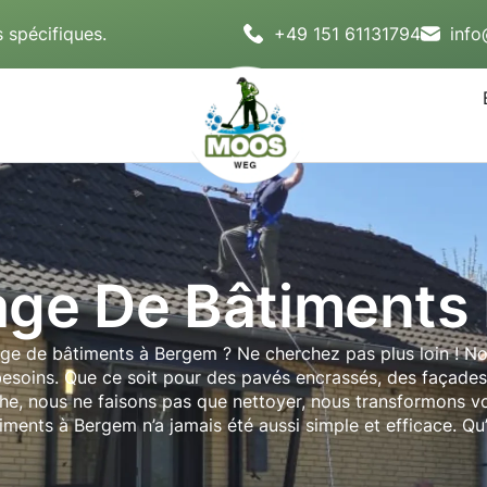
 spécifiques.
+49 151 61131794
inf
age De Bâtiments
yage de bâtiments à Bergem ? Ne cherchez pas plus loin ! N
soins. Que ce soit pour des pavés encrassés, des façades 
he, nous ne faisons pas que nettoyer, nous transformons v
ments à Bergem n’a jamais été aussi simple et efficace. Q