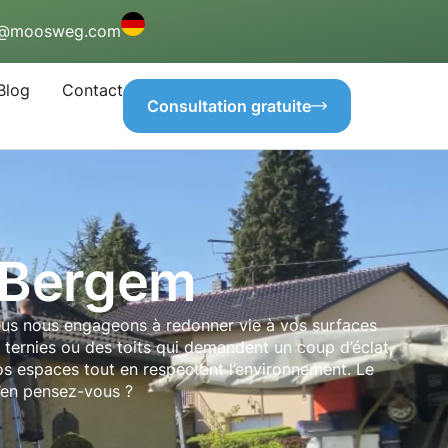
o@moosweg.com
Blog
Contact
Consultation gratuite
 Bergem
ous nous engageons à redonner vie à vos surfaces
ternies ou des toits qui demandent un coup d’éclat,
os espaces tout en respectant l’environnement. Le
u’en pensez-vous ?