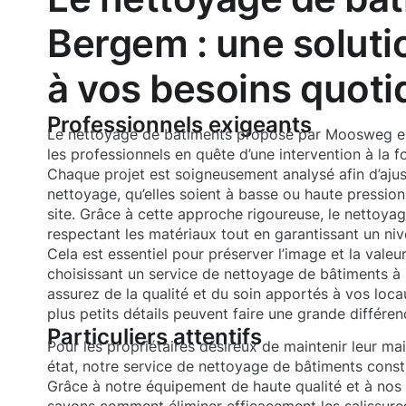
Bergem : une soluti
à vos besoins quoti
Professionnels exigeants
Le nettoyage de bâtiments proposé par Moosweg e
les professionnels en quête d’une intervention à la fo
Chaque projet est soigneusement analysé afin d’aju
nettoyage, qu’elles soient à basse ou haute pression
site. Grâce à cette approche rigoureuse, le nettoyag
respectant les matériaux tout en garantissant un ni
Cela est essentiel pour préserver l’image et la valeur
choisissant un service de nettoyage de bâtiments 
assurez de la qualité et du soin apportés à vos loc
plus petits détails peuvent faire une grande différen
Particuliers attentifs
Pour les propriétaires désireux de maintenir leur ma
état, notre service de nettoyage de bâtiments const
Grâce à notre équipement de haute qualité et à nos