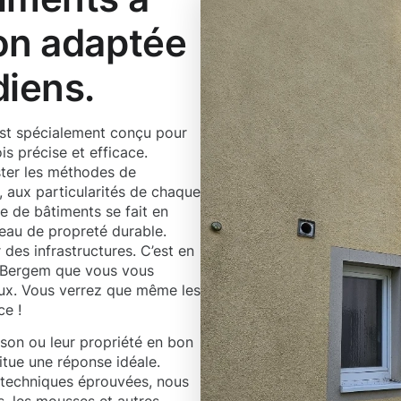
on adaptée
diens.
st spécialement conçu pour
is précise et efficace.
ster les méthodes de
, aux particularités de chaque
e de bâtiments se fait en
veau de propreté durable.
 des infrastructures. C’est en
à Bergem que vous vous
aux. Vous verrez que même les
ce !
ison ou leur propriété en bon
itue une réponse idéale.
 techniques éprouvées, nous