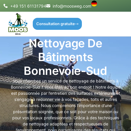
+49 151 61131794
info@moosweg.com
Consultation gratuite
Nettoyage De
Bâtiments
Bonnevoie-Sud
Vous cherchez un service de nettoyage de bâtiments à
Bonnevoie-Sud ? Vous êtes au bon endroit ! Notre équipe
est passionnée par l’entretien des surfaces extérieures et
s’engage à redonner vie à vos façades, toits et autres
structures. Nous comprenons l’importance d’une
présentation soignée, que ce soit pour votre maison ou
pour vos locaux professionnels. Grâce à des techniques
de nettoyage adaptées et respectueuses de
l’environnement, nous garantissons des résultats qui