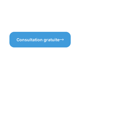
faire toute la différence et
garantir un environnement
propre et accueillant pour
tous.
Consultation gratuite
Les
bienfaits
d'un