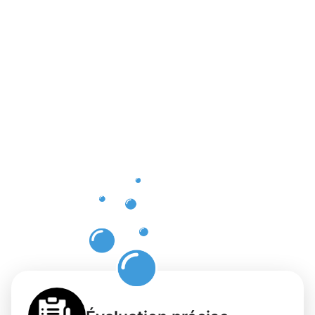
Bénéfices
d'un
nettoyage
de
bâtiments
fiable à
Ettelbruck