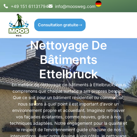
+49 151 61131794
info@moosweg.com
Consultation gratuite
Nettoyage De
Bâtiments
Ettelbruck
En matière de nettoyage de bâtiments à Ettelbruck, nous
comprenons que chaque surface a ses propres besoins.
Que ce soit pour un bâtiment résidentiel ou commercial,
nous savons à quel point il est important d’avoir un
environnement propre et accueillant. Imaginez retrouver
vos façades éclatantes, comme neuves, grâce à nos
techniques adaptées. Notre engagement pour la qualité et
le respect de l’environnement guide chacune de nos
interventions. Avec notre équipe à vos côtés, le nettoyage