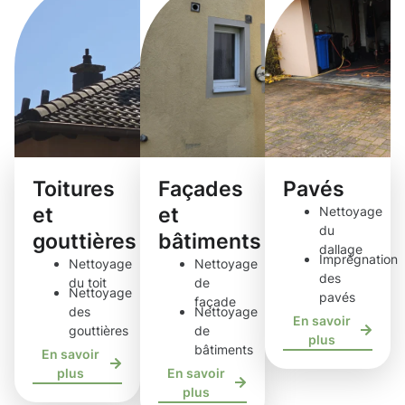
Toitures
Façades
Pavés
et
et
Nettoyage
du
gouttières
bâtiments
dallage
Imprégnation
Nettoyage
Nettoyage
des
du toit
de
Nettoyage
pavés
façade
des
Nettoyage
En savoir
gouttières
de
plus
bâtiments
En savoir
plus
En savoir
plus