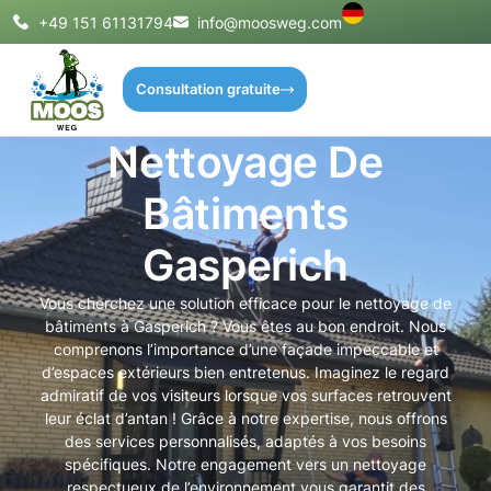
+49 151 61131794
info@moosweg.com
Consultation gratuite
Nettoyage De
Bâtiments
Gasperich
Vous cherchez une solution efficace pour le nettoyage de
bâtiments à Gasperich ? Vous êtes au bon endroit. Nous
comprenons l’importance d’une façade impeccable et
d’espaces extérieurs bien entretenus. Imaginez le regard
admiratif de vos visiteurs lorsque vos surfaces retrouvent
leur éclat d’antan ! Grâce à notre expertise, nous offrons
des services personnalisés, adaptés à vos besoins
spécifiques. Notre engagement vers un nettoyage
respectueux de l’environnement vous garantit des