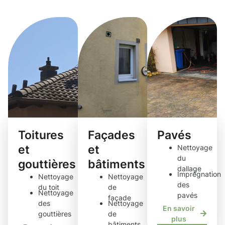
de nettoyage
Toitures
Façades
Pavés
et
et
Nettoyage
du
gouttières
bâtiments
dallage
Imprégnation
Nettoyage
Nettoyage
des
du toit
de
Nettoyage
pavés
façade
des
Nettoyage
En savoir
gouttières
de
plus
bâtiments