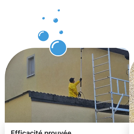
de
bâtiments
Gasperich.
Efficacité prouvée