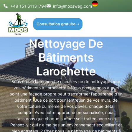
+49 151 61131794
info@moosweg.com
Consultation gratuite
Nettoyage De
Bâtiments
Larochette
Vous êtes à la recherche d’un service de nettoyage pour
vos bâtiments à Larochette ? Nous comprenons à quel
point une façade propre peut transformer l’apparence d’un
bâtiment. Que ce soit pour l’entretien de vos murs, de
votre toiture ou même de vos pavés, chaque détail
compte. Avec notre approche personnalisée, nous
s’assurons que chaque surface soit traitée avec soin.
Pensez-y : qui n’aime pas un environnement accueillant et
bien entretenu ? Chez nous, le nettoyage de bâtiments à