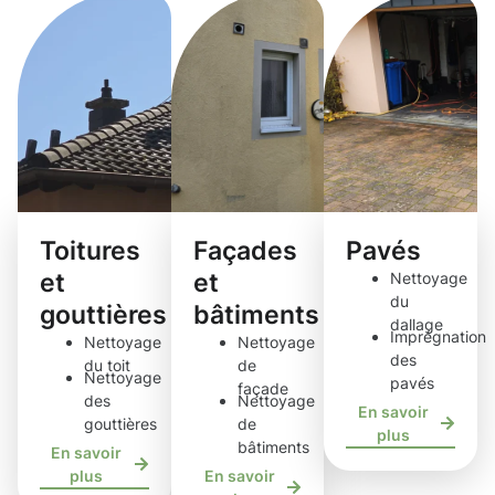
Toitures
Façades
Pavés
et
et
Nettoyage
du
gouttières
bâtiments
dallage
Imprégnation
Nettoyage
Nettoyage
des
du toit
de
Nettoyage
pavés
façade
des
Nettoyage
En savoir
gouttières
de
plus
bâtiments
En savoir
plus
En savoir