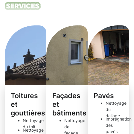
Nos services
de nettoyage
Toitures
Façades
Pavés
et
et
Nettoyage
du
gouttières
bâtiments
dallage
Imprégnation
Nettoyage
Nettoyage
des
du toit
de
Nettoyage
pavés
façade