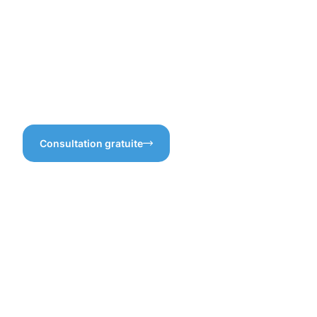
matière de nettoyage de
à votre façade !
façade à Fentange est
conçue pour vous offrir la
tranquillité d’esprit que vous
recherchez. Qui ne voudrait
pas d’un lieu impeccable, où
chaque détail compte ?
Consultation gratuite
Bénéfices