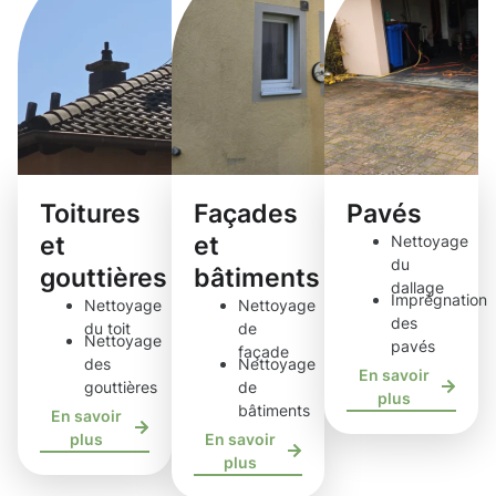
Toitures
Façades
Pavés
et
et
Nettoyage
du
gouttières
bâtiments
dallage
Imprégnation
Nettoyage
Nettoyage
des
du toit
de
Nettoyage
pavés
façade
des
Nettoyage
En savoir
gouttières
de
plus
bâtiments
En savoir
plus
En savoir
plus