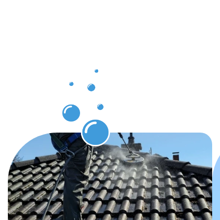
clients à
Hollerich
grâce au
nettoyage
des
gouttières.