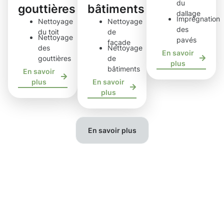
du
gouttières
bâtiments
dallage
Imprégnation
Nettoyage
Nettoyage
des
du toit
de
Nettoyage
pavés
façade
des
Nettoyage
En savoir
gouttières
de
plus
bâtiments
En savoir
plus
En savoir
plus
En savoir plus