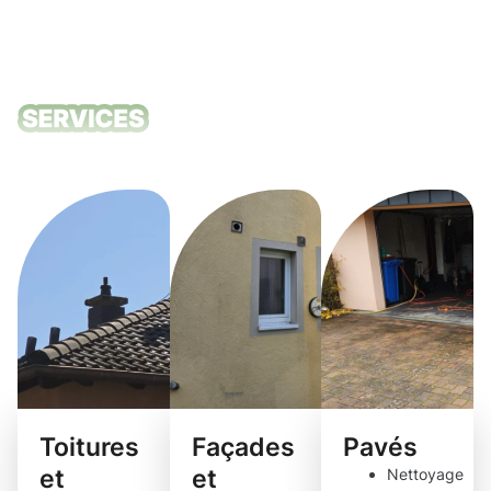
Nos services
de nettoyage
Toitures
Façades
Pavés
et
et
Nettoyage