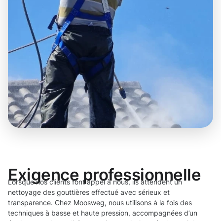
Exigence professionnelle
Lorsque nos clients font appel à nous, ils attendent un
nettoyage des gouttières effectué avec sérieux et
transparence. Chez Moosweg, nous utilisons à la fois des
techniques à basse et haute pression, accompagnées d’un