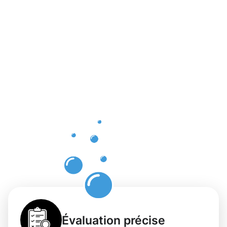
Les
bénéfices
d'un
nettoyage
des
gouttières
à
Niederanve
Évaluation précise