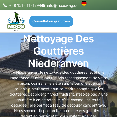
+49 151 61131794
info@moosweg.com
Consultation gratuite
Nettoyage Des
Gouttières
Niederanven
À Niederanven, le nettoyage des gouttières revêt une
importance cruciale pour le bon fonctionnement de votre
maison. Qui n’a jamais été surpris par une averse
soudaine, seulement pour se rendre compte que les
gouttières débordent ? C’est frustrant, n’est-ce pas ? Une
gouttière bien entretenue, c’est comme une route
dégagée : elle permet à l’eau de s’écouler sans entrave.
Nous sommes là pour veiller à ce que vos gouttières
restent en parfait état, vous évitant ainsi des