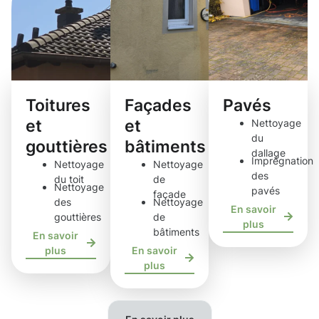
Toitures
Façades
Pavés
et
et
Nettoyage
du
gouttières
bâtiments
dallage
Imprégnation
Nettoyage
Nettoyage
des
du toit
de
Nettoyage
pavés
façade
des
Nettoyage
En savoir
gouttières
de
plus
bâtiments
En savoir
plus
En savoir
plus