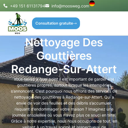
+49 151 61131794
info@moosweg.com
Consultation gratuite
Nettoyage Des
Gouttières
Redange-Sur-Attert
Vous savez à quel point il est important de garder vos
gouttières propres, surtout lorsque les intempéries
s’annoncent. C’est pourquoi nous offrons des services de
nettoyage des gouttières à Redange-sur-Attert. Qui a
envie de voir des feuilles et des débris s’accumuler,
risquant d’endommager votre maison ? Imaginez une
journée ensoleillée où vous n’avez plus ce souci en tête.
Grâce à notre expertise, nous nous occupons de tout, en
veillant à un travail soigné et respectueux de