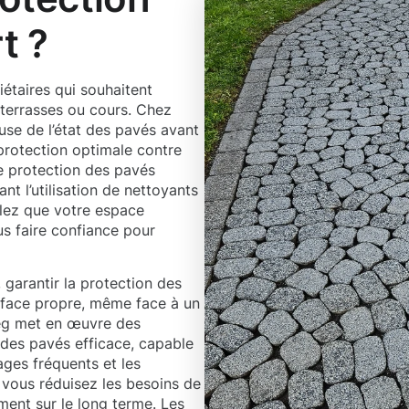
t ?
iétaires qui souhaitent
, terrasses ou cours. Chez
se de l’état des pavés avant
 protection optimale contre
te protection des pavés
ant l’utilisation de nettoyants
ulez que votre espace
us faire confiance pour
 garantir la protection des
rface propre, même face à un
weg met en œuvre des
 des pavés efficace, capable
ages fréquents et les
, vous réduisez les besoins de
ment sur le long terme. Les