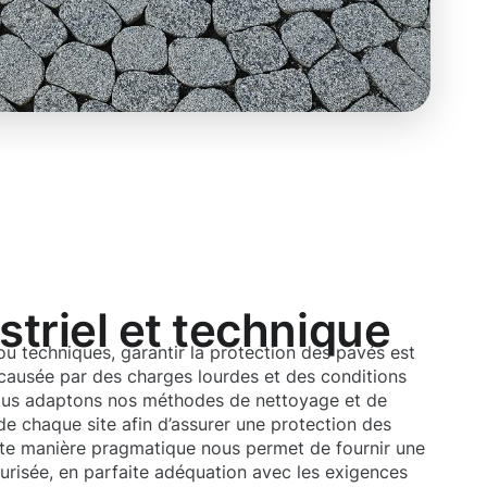
triel et technique
 ou techniques, garantir la protection des pavés est
e causée par des charges lourdes et des conditions
us adaptons nos méthodes de nettoyage et de
 de chaque site afin d’assurer une protection des
te manière pragmatique nous permet de fournir une
écurisée, en parfaite adéquation avec les exigences