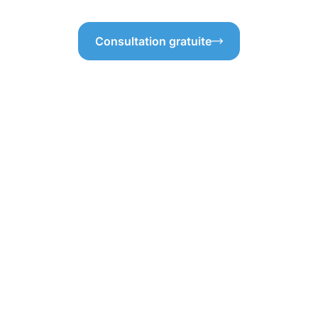
Consultation gratuite
d'une protection
vés à Beaufort