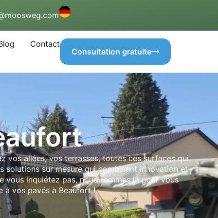
o@moosweg.com
Blog
Contact
Consultation gratuite
eaufort
ez vos allées, vos terrasses, toutes ces surfaces qui
es solutions sur mesure qui combinent innovation et
e vous inquiétez pas, nous sommes là pour vous
 à vos pavés à Beaufort !