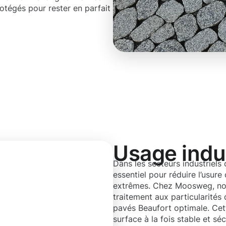
otégés pour rester en parfait
Usage indus
Dans les secteurs industriels
essentiel pour réduire l’usur
extrêmes. Chez Moosweg, no
traitement aux particularités
pavés Beaufort optimale. Cet
surface à la fois stable et s