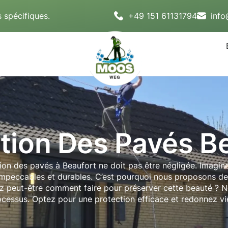
 spécifiques.
+49 151 61131794
inf
tion Des Pavés B
ction des pavés à Beaufort ne doit pas être négligée. Imagin
e impeccables et durables. C’est pourquoi nous proposons d
z peut-être comment faire pour préserver cette beauté ? N
essus. Optez pour une protection efficace et redonnez vie