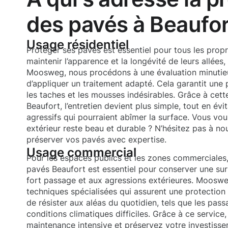
des pavés à Beaufor
Usage résidentiel
Protéger ses pavés est essentiel pour tous les propr
maintenir l’apparence et la longévité de leurs allées
Moosweg, nous procédons à une évaluation minutieu
d’appliquer un traitement adapté. Cela garantit une
les taches et les mousses indésirables. Grâce à cet
Beaufort, l’entretien devient plus simple, tout en évit
agressifs qui pourraient abîmer la surface. Vous vo
extérieur reste beau et durable ? N’hésitez pas à no
préserver vos pavés avec expertise.
Usage commercial
Pour les espaces publics et les zones commerciales,
pavés Beaufort est essentiel pour conserver une su
fort passage et aux agressions extérieures. Moos
techniques spécialisées qui assurent une protection
de résister aux aléas du quotidien, tels que les pass
conditions climatiques difficiles. Grâce à ce service
maintenance intensive et préservez votre investisse