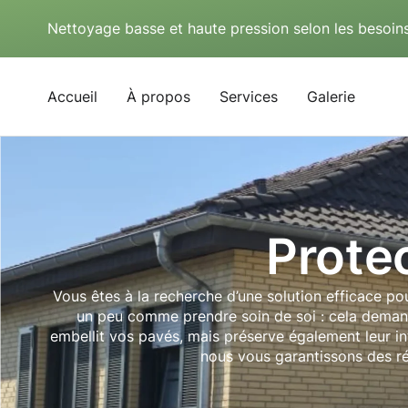
Nettoyage basse et haute pression selon les besoins
Accueil
À propos
Services
Galerie
Prote
Vous êtes à la recherche d’une solution efficace p
un peu comme prendre soin de soi : cela demande
embellit vos pavés, mais préserve également leur i
nous vous garantissons des rés