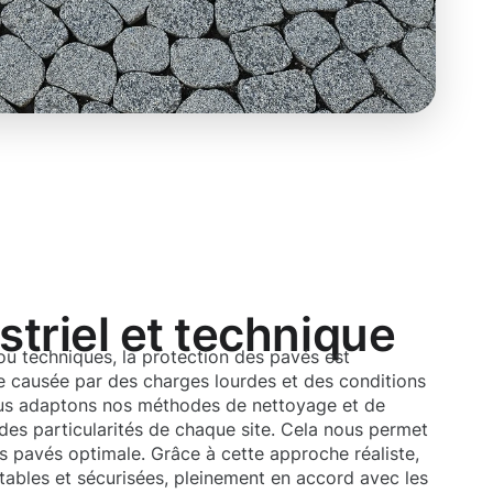
triel et technique
 ou techniques, la protection des pavés est
ure causée par des charges lourdes et des conditions
ous adaptons nos méthodes de nettoyage et de
des particularités de chaque site. Cela nous permet
s pavés optimale. Grâce à cette approche réaliste,
tables et sécurisées, pleinement en accord avec les