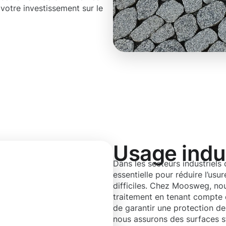
 votre investissement sur le
Usage indus
Dans les secteurs industriels
essentielle pour réduire l’us
difficiles. Chez Moosweg, n
traitement en tenant compte 
de garantir une protection de
nous assurons des surfaces s