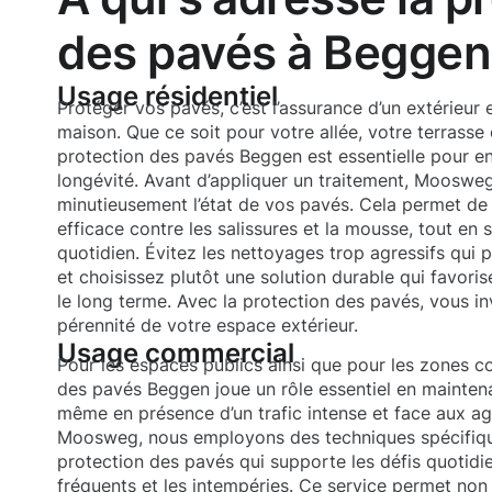
des pavés à Beggen
Usage résidentiel
Protéger vos pavés, c’est l’assurance d’un extérieur 
maison. Que ce soit pour votre allée, votre terrasse 
protection des pavés Beggen est essentielle pour en
longévité. Avant d’appliquer un traitement, Moosweg
minutieusement l’état de vos pavés. Cela permet de 
efficace contre les salissures et la mousse, tout en si
quotidien. Évitez les nettoyages trop agressifs qui p
et choisissez plutôt une solution durable qui favoris
le long terme. Avec la protection des pavés, vous inv
pérennité de votre espace extérieur.
Usage commercial
Pour les espaces publics ainsi que pour les zones c
des pavés Beggen joue un rôle essentiel en mainten
même en présence d’un trafic intense et face aux ag
Moosweg, nous employons des techniques spécifiqu
protection des pavés qui supporte les défis quotidie
fréquents et les intempéries. Ce service permet non