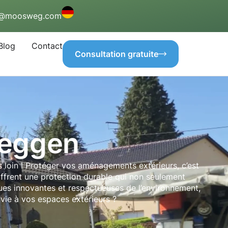
o@moosweg.com
Blog
Contact
Consultation gratuite
Beggen
 loin ! Protéger vos aménagements extérieurs, c’est
offrent une protection durable qui non seulement
ues innovantes et respectueuses de l’environnement,
 vie à vos espaces extérieurs ?