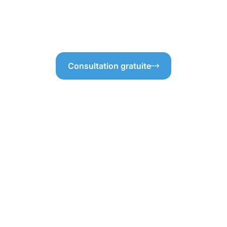
 la longévité de nos pavés.
longévité de vos pavés ?
retenues ?
Consultation gratuite
'une protection