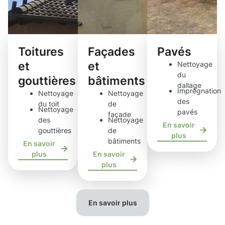
Toitures
Façades
Pavés
et
et
Nettoyage
du
gouttières
bâtiments
dallage
Imprégnation
Nettoyage
Nettoyage
des
du toit
de
Nettoyage
pavés
façade
des
Nettoyage
En savoir
gouttières
de
plus
bâtiments
En savoir
plus
En savoir
plus
En savoir plus