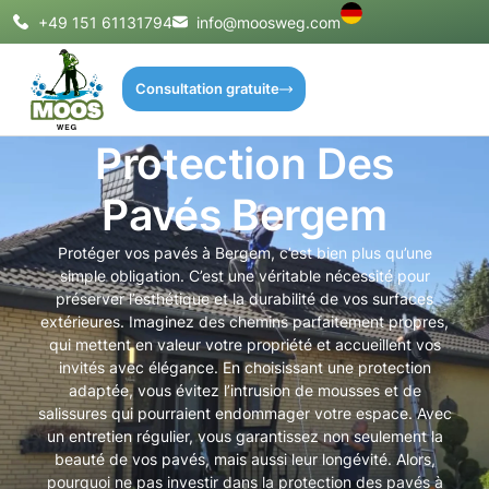
+49 151 61131794
info@moosweg.com
Consultation gratuite
Protection Des
Pavés Bergem
Protéger vos pavés à Bergem, c’est bien plus qu’une
simple obligation. C’est une véritable nécessité pour
préserver l’esthétique et la durabilité de vos surfaces
extérieures. Imaginez des chemins parfaitement propres,
qui mettent en valeur votre propriété et accueillent vos
invités avec élégance. En choisissant une protection
adaptée, vous évitez l’intrusion de mousses et de
salissures qui pourraient endommager votre espace. Avec
un entretien régulier, vous garantissez non seulement la
beauté de vos pavés, mais aussi leur longévité. Alors,
pourquoi ne pas investir dans la protection des pavés à