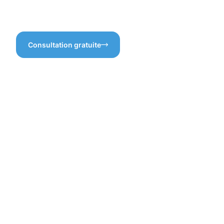
surfaces que nous avons
traitées.
Consultation gratuite
Bénéfices
d'une
protection
experte