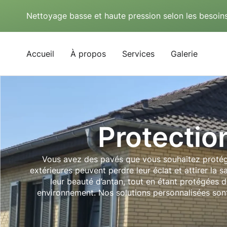
Nettoyage basse et haute pression selon les besoins
Accueil
À propos
Services
Galerie
Protectio
Vous avez des pavés que vous souhaitez protége
extérieures peuvent perdre leur éclat et attirer la 
leur beauté d’antan, tout en étant protégées d
environnement. Nos solutions personnalisées sont