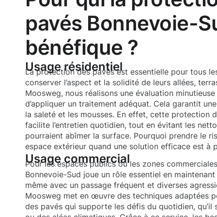
pavés Bonnevoie-Su
bénéfique ?
Usage résidentiel
La protection des pavés est essentielle pour tous le
conserver l’aspect et la solidité de leurs allées, terr
Moosweg, nous réalisons une évaluation minutieuse 
d’appliquer un traitement adéquat. Cela garantit un
la saleté et les mousses. En effet, cette protectio
facilite l’entretien quotidien, tout en évitant les net
pourraient abîmer la surface. Pourquoi prendre le r
espace extérieur quand une solution efficace est à 
Usage commercial
Pour les espaces publics ou les zones commerciales
Bonnevoie-Sud joue un rôle essentiel en maintenant
même avec un passage fréquent et diverses agressi
Moosweg met en œuvre des techniques adaptées pou
des pavés qui supporte les défis du quotidien, qu’il