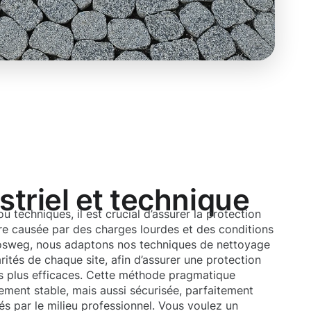
triel et technique
ou techniques, il est crucial d’assurer la protection
ure causée par des charges lourdes et des conditions
Moosweg, nous adaptons nos techniques de nettoyage
rités de chaque site, afin d’assurer une protection
 plus efficaces. Cette méthode pragmatique
ement stable, mais aussi sécurisée, parfaitement
s par le milieu professionnel. Vous voulez un