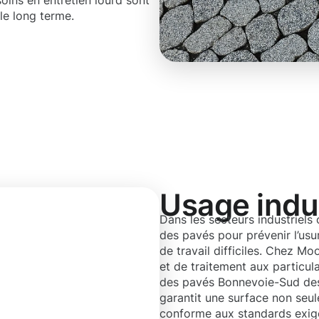
soins en entretien lourd sont
le long terme.
Usage indus
Dans les secteurs industriels 
des pavés pour prévenir l’us
de travail difficiles. Chez 
et de traitement aux particula
des pavés Bonnevoie-Sud des
garantit une surface non seul
conforme aux standards exigé