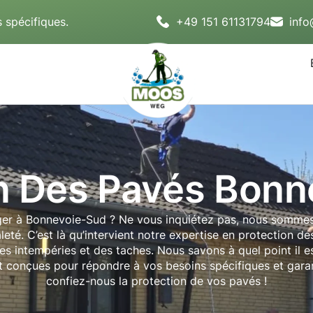
 spécifiques.
+49 151 61131794
inf
n Des Pavés Bon
r à Bonnevoie-Sud ? Ne vous inquiétez pas, nous sommes l
saleté. C’est là qu’intervient notre expertise en protection d
es intempéries et des taches. Nous savons à quel point il e
 conçues pour répondre à vos besoins spécifiques et garan
confiez-nous la protection de vos pavés !