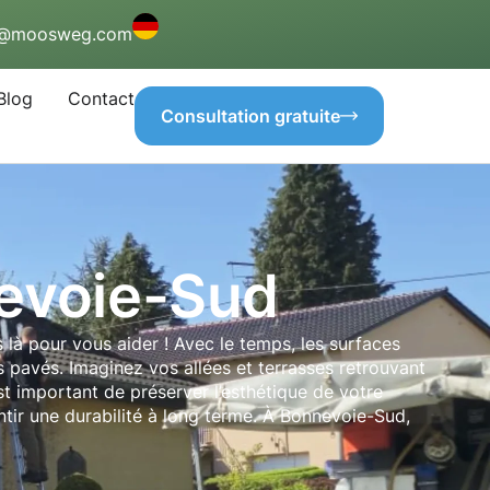
o@moosweg.com
Blog
Contact
Consultation gratuite
nevoie-Sud
à pour vous aider ! Avec le temps, les surfaces
es pavés. Imaginez vos allées et terrasses retrouvant
st important de préserver l’esthétique de votre
tir une durabilité à long terme. À Bonnevoie-Sud,