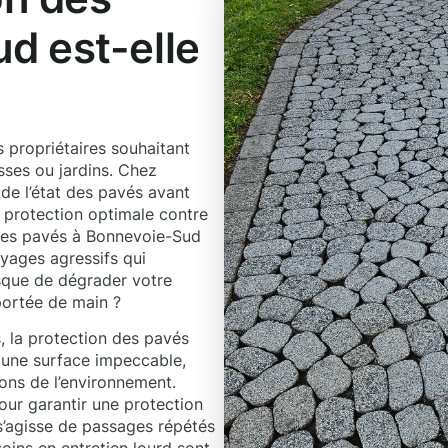
d est-elle
s propriétaires souhaitant
asses ou jardins. Chez
de l’état des pavés avant
e protection optimale contre
n des pavés à Bonnevoie-Sud
toyages agressifs qui
isque de dégrader votre
portée de main ?
, la protection des pavés
 une surface impeccable,
ons de l’environnement.
r garantir une protection
 s’agisse de passages répétés