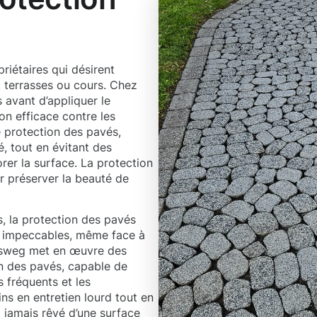
riétaires qui désirent
s, terrasses ou cours. Chez
 avant d’appliquer le
on efficace contre les
e protection des pavés,
é, tout en évitant des
rer la surface. La protection
r préserver la beauté de
, la protection des pavés
es impeccables, même face à
oosweg met en œuvre des
on des pavés, capable de
s fréquents et les
ins en entretien lourd tout en
a jamais rêvé d’une surface