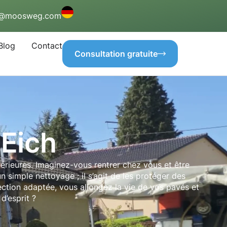
o@moosweg.com
Blog
Contact
Consultation gratuite
 Eich
xtérieures. Imaginez-vous rentrer chez vous et être
 simple nettoyage ; il s’agit de les protéger des
ection adaptée, vous allongez la vie de vos pavés et
d’esprit ?