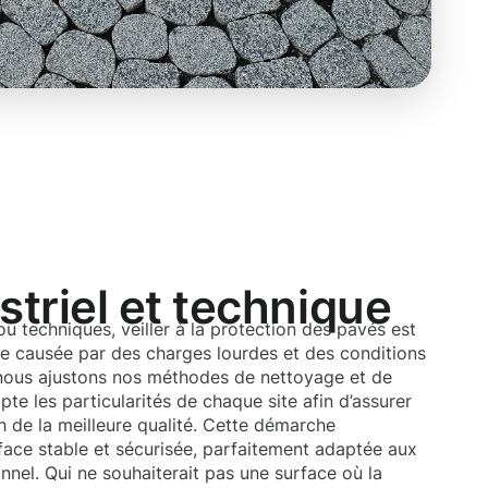
triel et technique
ou techniques, veiller à la protection des pavés est
sure causée par des charges lourdes et des conditions
ous ajustons nos méthodes de nettoyage et de
te les particularités de chaque site afin d’assurer
 de la meilleure qualité. Cette démarche
face stable et sécurisée, parfaitement adaptée aux
nnel. Qui ne souhaiterait pas une surface où la