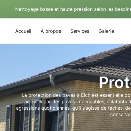
Nettoyage basse et haute pression selon les besoins
Accueil
À propos
Services
Galerie
Prot
La protection des pavés à Eich est essentielle pou
accueilli par des pavés impeccables, éclatants d
agressions quotidiennes, qu’il s’agisse de taches, 
conservez