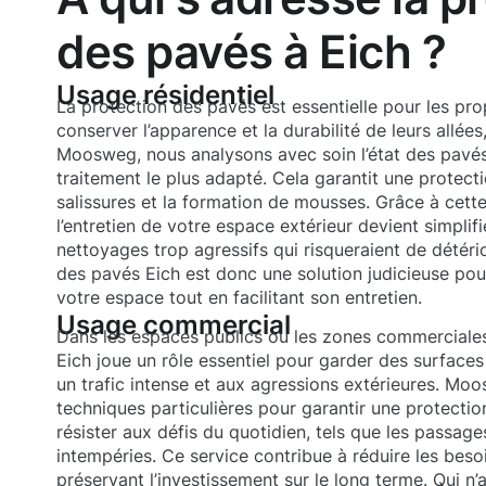
des pavés à Eich ?
Usage résidentiel
La protection des pavés est essentielle pour les prop
conserver l’apparence et la durabilité de leurs allée
Moosweg, nous analysons avec soin l’état des pavés
traitement le plus adapté. Cela garantit une protecti
salissures et la formation de mousses. Grâce à cett
l’entretien de votre espace extérieur devient simplifi
nettoyages trop agressifs qui risqueraient de détério
des pavés Eich est donc une solution judicieuse pou
votre espace tout en facilitant son entretien.
Usage commercial
Dans les espaces publics ou les zones commerciales
Eich joue un rôle essentiel pour garder des surfac
un trafic intense et aux agressions extérieures. M
techniques particulières pour garantir une protecti
résister aux défis du quotidien, tels que les passage
intempéries. Ce service contribue à réduire les beso
préservant l’investissement sur le long terme. Qui n’