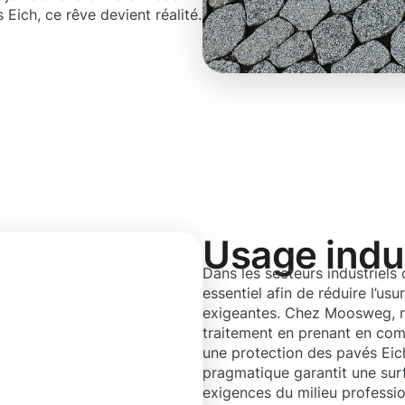
Eich, ce rêve devient réalité.
Usage indus
Dans les secteurs industriels 
essentiel afin de réduire l’u
exigeantes. Chez Moosweg, n
traitement en prenant en comp
une protection des pavés Eich
pragmatique garantit une sur
exigences du milieu professio